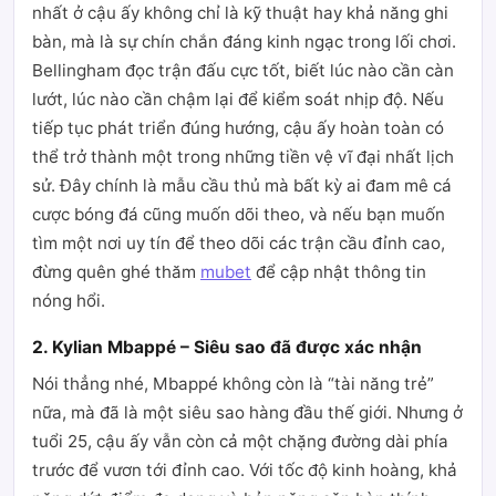
nhất ở cậu ấy không chỉ là kỹ thuật hay khả năng ghi
bàn, mà là sự chín chắn đáng kinh ngạc trong lối chơi.
Bellingham đọc trận đấu cực tốt, biết lúc nào cần càn
lướt, lúc nào cần chậm lại để kiểm soát nhịp độ. Nếu
tiếp tục phát triển đúng hướng, cậu ấy hoàn toàn có
thể trở thành một trong những tiền vệ vĩ đại nhất lịch
sử. Đây chính là mẫu cầu thủ mà bất kỳ ai đam mê cá
cược bóng đá cũng muốn dõi theo, và nếu bạn muốn
tìm một nơi uy tín để theo dõi các trận cầu đỉnh cao,
đừng quên ghé thăm
mubet
để cập nhật thông tin
nóng hổi.
2. Kylian Mbappé – Siêu sao đã được xác nhận
Nói thẳng nhé, Mbappé không còn là “tài năng trẻ”
nữa, mà đã là một siêu sao hàng đầu thế giới. Nhưng ở
tuổi 25, cậu ấy vẫn còn cả một chặng đường dài phía
trước để vươn tới đỉnh cao. Với tốc độ kinh hoàng, khả