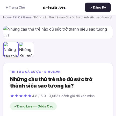
s-hub.vn
.
Trang Chủ
Đăng Ký
Home
›
Tất Cả Game
›
Những cầu thủ trẻ nào đủ sức trở thành siêu sao tương l
TIN TỨC CÁ CƯỢC · S-HUB.VN
Những cầu thủ trẻ nào đủ sức trở
thành siêu sao tương lai?
★★★★★
4.8 / 5.0 · 3,063+ đánh giá đã xác minh
Đang Live — Odds Cao