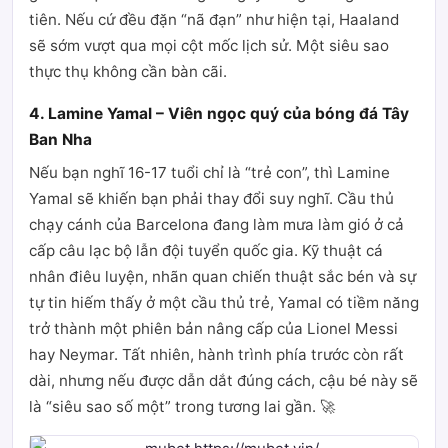
tiên. Nếu cứ đều đặn “nã đạn” như hiện tại, Haaland
sẽ sớm vượt qua mọi cột mốc lịch sử. Một siêu sao
thực thụ không cần bàn cãi.
4. Lamine Yamal – Viên ngọc quý của bóng đá Tây
Ban Nha
Nếu bạn nghĩ 16-17 tuổi chỉ là “trẻ con”, thì Lamine
Yamal sẽ khiến bạn phải thay đổi suy nghĩ. Cầu thủ
chạy cánh của Barcelona đang làm mưa làm gió ở cả
cấp câu lạc bộ lẫn đội tuyển quốc gia. Kỹ thuật cá
nhân điêu luyện, nhãn quan chiến thuật sắc bén và sự
tự tin hiếm thấy ở một cầu thủ trẻ, Yamal có tiềm năng
trở thành một phiên bản nâng cấp của Lionel Messi
hay Neymar. Tất nhiên, hành trình phía trước còn rất
dài, nhưng nếu được dẫn dắt đúng cách, cậu bé này sẽ
là “siêu sao số một” trong tương lai gần. 🚀