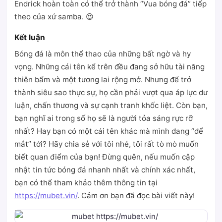
Endrick hoàn toàn có thể trở thành “Vua bóng đá” tiếp
theo của xứ samba. 😍
Kết luận
Bóng đá là môn thể thao của những bất ngờ và hy
vọng. Những cái tên kể trên đều đang sở hữu tài năng
thiên bẩm và một tương lai rộng mở. Nhưng để trở
thành siêu sao thực sự, họ cần phải vượt qua áp lực dư
luận, chấn thương và sự cạnh tranh khốc liệt. Còn bạn,
bạn nghĩ ai trong số họ sẽ là người tỏa sáng rực rỡ
nhất? Hay bạn có một cái tên khác mà mình đang “để
mắt” tới? Hãy chia sẻ với tôi nhé, tôi rất tò mò muốn
biết quan điểm của bạn! Đừng quên, nếu muốn cập
nhật tin tức bóng đá nhanh nhất và chính xác nhất,
bạn có thể tham khảo thêm thông tin tại
https://mubet.vin/
. Cảm ơn bạn đã đọc bài viết này!