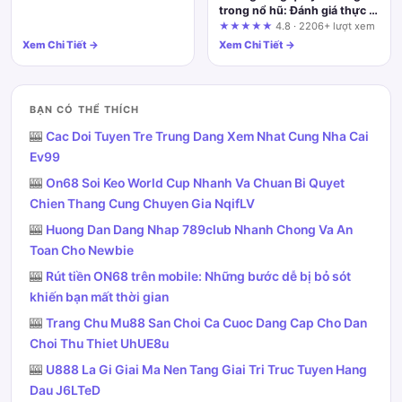
trong nổ hũ: Đánh giá thực tế
từ trải nghiệm người dùng
★★★★★
4.8 · 2206+ lượt xem
trên MUBET
Xem Chi Tiết →
Xem Chi Tiết →
BẠN CÓ THỂ THÍCH
🎰
Cac Doi Tuyen Tre Trung Dang Xem Nhat Cung Nha Cai
Ev99
🎰
On68 Soi Keo World Cup Nhanh Va Chuan Bi Quyet
Chien Thang Cung Chuyen Gia NqifLV
🎰
Huong Dan Dang Nhap 789club Nhanh Chong Va An
Toan Cho Newbie
🎰
Rút tiền ON68 trên mobile: Những bước dễ bị bỏ sót
khiến bạn mất thời gian
🎰
Trang Chu Mu88 San Choi Ca Cuoc Dang Cap Cho Dan
Choi Thu Thiet UhUE8u
🎰
U888 La Gi Giai Ma Nen Tang Giai Tri Truc Tuyen Hang
Dau J6LTeD