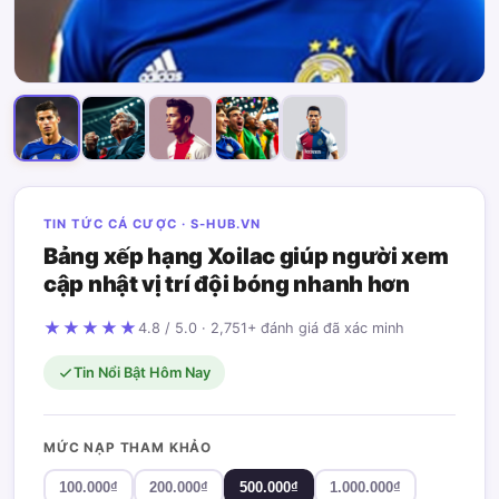
TIN TỨC CÁ CƯỢC · S-HUB.VN
Bảng xếp hạng Xoilac giúp người xem
cập nhật vị trí đội bóng nhanh hơn
★★★★★
4.8 / 5.0 · 2,751+ đánh giá đã xác minh
Tin Nổi Bật Hôm Nay
MỨC NẠP THAM KHẢO
100.000₫
200.000₫
500.000₫
1.000.000₫