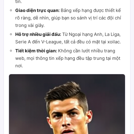
tín.
Giao diện trực quan:
Bảng xếp hạng được thiết kế
rõ ràng, dễ nhìn, giúp bạn so sánh vị trí các đội chỉ
trong vài giây.
Hỗ trợ nhiều giải đấu:
Từ Ngoại hạng Anh, La Liga,
Serie A đến V-League, tất cả đều có mặt tại xoilac.
Tiết kiệm thời gian:
Không cần lướt nhiều trang
web, mọi thông tin xếp hạng đều tập trung tại một
nơi.