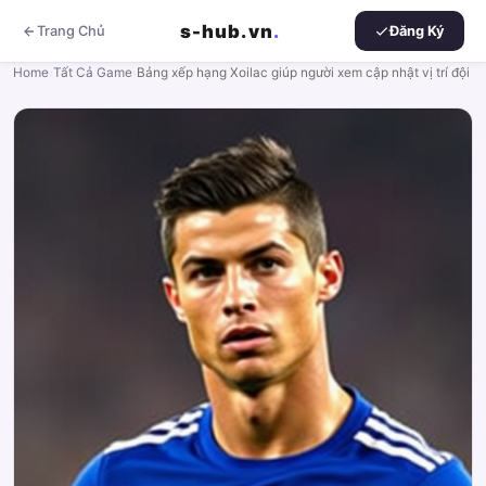
s-hub.vn
.
Trang Chủ
Đăng Ký
Home
›
Tất Cả Game
›
Bảng xếp hạng Xoilac giúp người xem cập nhật vị trí đội