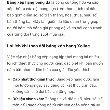
Bảng xếp hạng bóng đá
là công cụ tổng hợp và sắp
xếp thứ tự các đội bóng dựa trên thành tích thi đấu,
bao gồm điểm số, số trận thắng, hòa, thua, hiệu số
bàn thắng bại. Đây là nguồn dữ liệu quan trọng giúp
người hâm mộ đánh giá phong độ và cơ hội cạnh tranh
của từng đội trong suốt mùa giải.
Lợi ích khi theo dõi bảng xếp hạng Xoilac
Việc cập nhật bảng xếp hạng kịp thời mang lại nhiều
lợi ích thiết thực cho người xem, đặc biệt khi bạn muốn
nắm bắt nhanh diễn biến của giải đấu yêu thích.
Cập nhật thời gian thực:
Bảng xếp hạng được làm
mới tự động ngay sau tiếng còi kết thúc trận đấu,
không cần chờ đợi báo chí tổng hợp.
Dữ liệu chính xác:
Thông tin về điểm số, hiệu số, số
trận đấu được đồng bộ từ các liên đoàn bóng đá uy