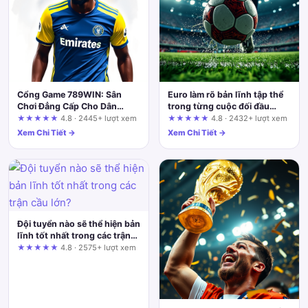
Cổng Game 789WIN: Sân
Euro làm rõ bản lĩnh tập thể
Chơi Đẳng Cấp Cho Dân
trong từng cuộc đối đầu
Công Nghệ Thời 4.0
cùng Sunwin
★★★★★
4.8 · 2445+ lượt xem
★★★★★
4.8 · 2432+ lượt xem
Xem Chi Tiết →
Xem Chi Tiết →
Đội tuyển nào sẽ thể hiện bản
lĩnh tốt nhất trong các trận
cầu lớn?
★★★★★
4.8 · 2575+ lượt xem