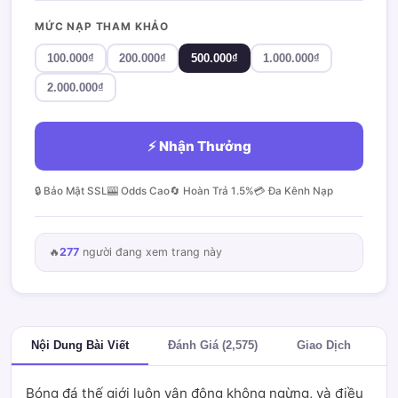
MỨC NẠP THAM KHẢO
100.000₫
200.000₫
500.000₫
1.000.000₫
2.000.000₫
⚡ Nhận Thưởng
🔒 Bảo Mật SSL
🎰 Odds Cao
🔄 Hoàn Trả 1.5%
💳 Đa Kênh Nạp
🔥
277
người đang xem trang này
Nội Dung Bài Viết
Đánh Giá (2,575)
Giao Dịch
Bóng đá thế giới luôn vận động không ngừng, và điều