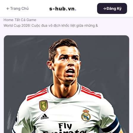
s-hub.vn
.
Trang Chủ
Đăng Ký
Home
›
Tất Cả Game
›
World Cup 2026: Cuộc đua vô địch khốc liệt giữa những &