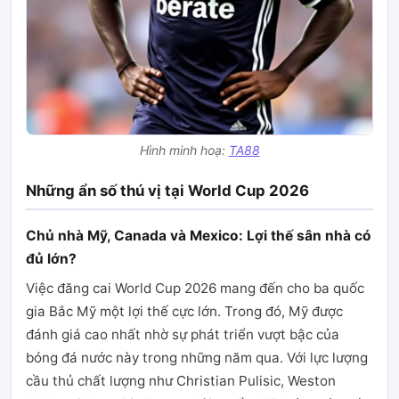
Hình minh hoạ:
TA88
Những ẩn số thú vị tại World Cup 2026
Chủ nhà Mỹ, Canada và Mexico: Lợi thế sân nhà có
đủ lớn?
Việc đăng cai World Cup 2026 mang đến cho ba quốc
gia Bắc Mỹ một lợi thế cực lớn. Trong đó, Mỹ được
đánh giá cao nhất nhờ sự phát triển vượt bậc của
bóng đá nước này trong những năm qua. Với lực lượng
cầu thủ chất lượng như Christian Pulisic, Weston