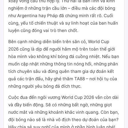
xoay vòng cầu thủ hợp lý. Thứ hai là bản lĩnh và kinh
nghiệm ở những trận cầu lớn – điều mà các đội bóng
như Argentina hay Pháp đã chứng minh rất rõ. Cuối
cùng, yếu tố chiến thuật và sự linh hoạt của ban huấn
luyện cũng đóng vai trò then chốt.
Bên cạnh những diễn biến trên sân cỏ, World Cup
2026 cũng là dịp để người hâm mộ trên toàn thế giới
hòa mình vào không khí bóng đá cuồng nhiệt. Nếu bạn
muốn cập nhật những thông tin nóng hổi, những phân
tích chuyên sâu và đừng quên tham gia dự đoán kết
quả các trận đấu, hãy ghé thăm TA88 – nơi hội tụ của
những người yêu bóng đá đích thực.
Cuộc đua đến ngôi vương World Cup 2026 vẫn còn dài
và đầy biến động. Sẽ có những bất ngờ, những giọt
nước mắt và những khoảnh khắc vinh quang. Còn bạn,
đội bóng nào sẽ là nhà vô địch theo dự đoán của bạn?
Hãy chia sẻ suy nghĩ của mình ở phần bình luận nhé!