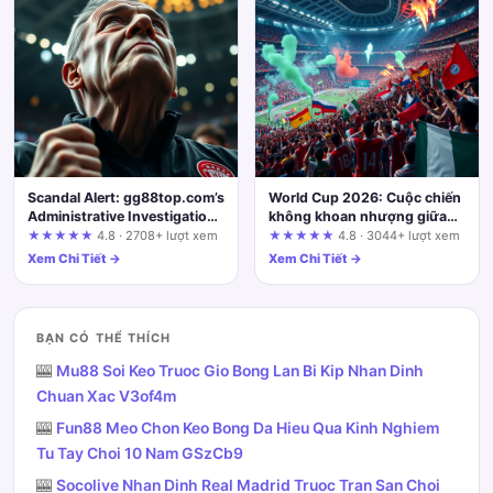
Scandal Alert: gg88top.com’s
World Cup 2026: Cuộc chiến
Administrative Investigation
không khoan nhượng giữa
—A UX Review
các ông lớn trên đất Mỹ
★★★★★
4.8 · 2708+ lượt xem
★★★★★
4.8 · 3044+ lượt xem
Xem Chi Tiết →
Xem Chi Tiết →
BẠN CÓ THỂ THÍCH
🎰
Mu88 Soi Keo Truoc Gio Bong Lan Bi Kip Nhan Dinh
Chuan Xac V3of4m
🎰
Fun88 Meo Chon Keo Bong Da Hieu Qua Kinh Nghiem
Tu Tay Choi 10 Nam GSzCb9
🎰
Socolive Nhan Dinh Real Madrid Truoc Tran San Choi