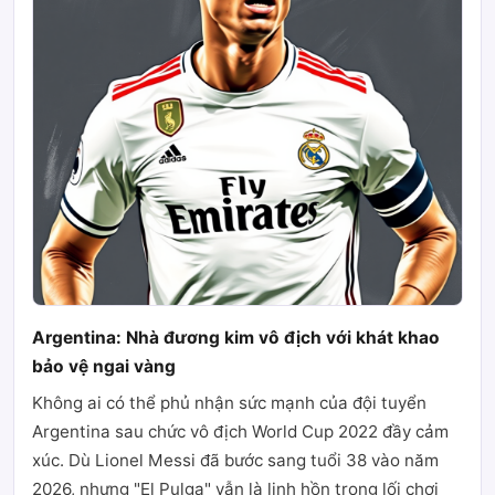
Argentina: Nhà đương kim vô địch với khát khao
bảo vệ ngai vàng
Không ai có thể phủ nhận sức mạnh của đội tuyển
Argentina sau chức vô địch World Cup 2022 đầy cảm
xúc. Dù Lionel Messi đã bước sang tuổi 38 vào năm
2026, nhưng "El Pulga" vẫn là linh hồn trong lối chơi