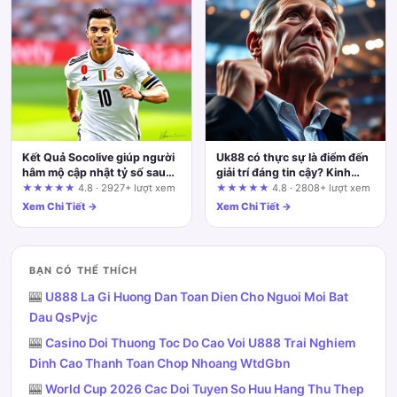
Kết Quả Socolive giúp người
Uk88 có thực sự là điểm đến
hâm mộ cập nhật tỷ số sau
giải trí đáng tin cậy? Kinh
trận nhanh hơn
nghiệm thực tế từ người
★★★★★
4.8 · 2927+ lượt xem
★★★★★
4.8 · 2808+ lượt xem
trong cuộc
Xem Chi Tiết →
Xem Chi Tiết →
BẠN CÓ THỂ THÍCH
🎰
U888 La Gi Huong Dan Toan Dien Cho Nguoi Moi Bat
Dau QsPvjc
🎰
Casino Doi Thuong Toc Do Cao Voi U888 Trai Nghiem
Dinh Cao Thanh Toan Chop Nhoang WtdGbn
🎰
World Cup 2026 Cac Doi Tuyen So Huu Hang Thu Thep