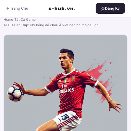
s-hub.vn
.
Trang Chủ
Đăng Ký
Home
›
Tất Cả Game
›
AFC Asian Cup: Khi bóng đá châu Á viết nên những câu ch