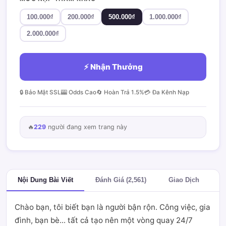
100.000₫
200.000₫
500.000₫
1.000.000₫
2.000.000₫
⚡ Nhận Thưởng
🔒 Bảo Mật SSL
🎰 Odds Cao
🔄 Hoàn Trả 1.5%
💳 Đa Kênh Nạp
🔥
229
người đang xem trang này
Nội Dung Bài Viết
Đánh Giá (2,561)
Giao Dịch
Chào bạn, tôi biết bạn là người bận rộn. Công việc, gia
đình, bạn bè... tất cả tạo nên một vòng quay 24/7