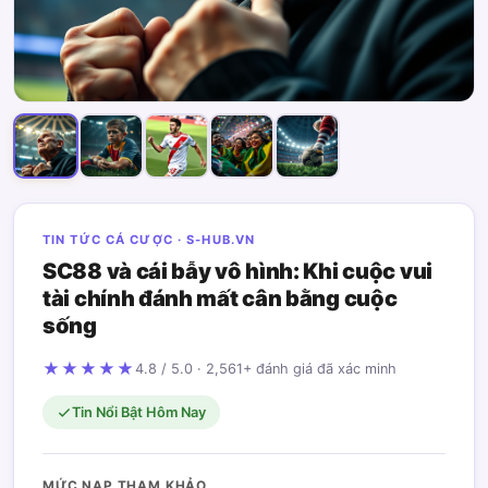
TIN TỨC CÁ CƯỢC · S-HUB.VN
SC88 và cái bẫy vô hình: Khi cuộc vui
tài chính đánh mất cân bằng cuộc
sống
★★★★★
4.8 / 5.0 · 2,561+ đánh giá đã xác minh
Tin Nổi Bật Hôm Nay
MỨC NẠP THAM KHẢO