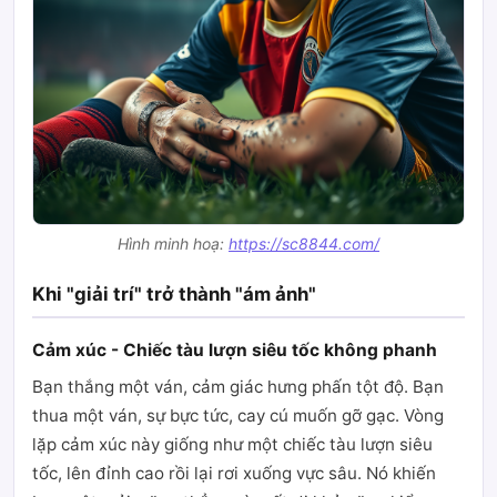
Hình minh hoạ:
https://sc8844.com/
Khi "giải trí" trở thành "ám ảnh"
Cảm xúc - Chiếc tàu lượn siêu tốc không phanh
Bạn thắng một ván, cảm giác hưng phấn tột độ. Bạn
thua một ván, sự bực tức, cay cú muốn gỡ gạc. Vòng
lặp cảm xúc này giống như một chiếc tàu lượn siêu
tốc, lên đỉnh cao rồi lại rơi xuống vực sâu. Nó khiến