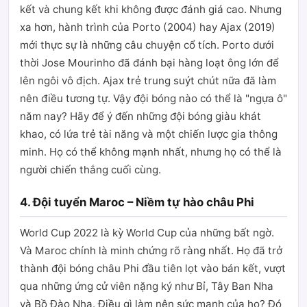
kết và chung kết khi không được đánh giá cao. Nhưng
xa hơn, hành trình của Porto (2004) hay Ajax (2019)
mới thực sự là những câu chuyện cổ tích. Porto dưới
thời Jose Mourinho đã đánh bại hàng loạt ông lớn để
lên ngôi vô địch. Ajax trẻ trung suýt chút nữa đã làm
nên điều tương tự. Vậy đội bóng nào có thể là "ngựa ô"
năm nay? Hãy để ý đến những đội bóng giàu khát
khao, có lứa trẻ tài năng và một chiến lược gia thông
minh. Họ có thể không mạnh nhất, nhưng họ có thể là
người chiến thắng cuối cùng.
4. Đội tuyển Maroc – Niềm tự hào châu Phi
World Cup 2022 là kỳ World Cup của những bất ngờ.
Và Maroc chính là minh chứng rõ ràng nhất. Họ đã trở
thành đội bóng châu Phi đầu tiên lọt vào bán kết, vượt
qua những ứng cử viên nặng ký như Bỉ, Tây Ban Nha
và Bồ Đào Nha. Điều gì làm nên sức mạnh của họ? Đó