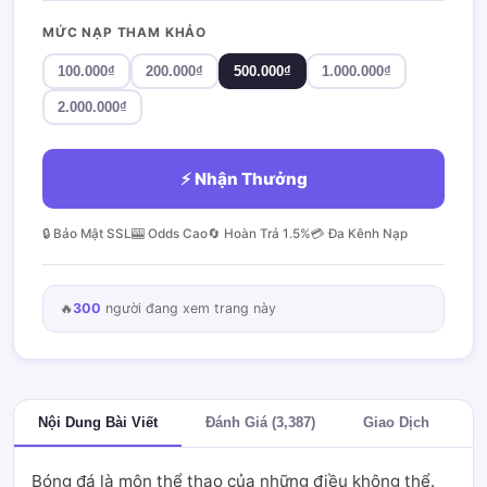
MỨC NẠP THAM KHẢO
100.000₫
200.000₫
500.000₫
1.000.000₫
2.000.000₫
⚡ Nhận Thưởng
🔒 Bảo Mật SSL
🎰 Odds Cao
🔄 Hoàn Trả 1.5%
💳 Đa Kênh Nạp
🔥
300
người đang xem trang này
Nội Dung Bài Viết
Đánh Giá (3,387)
Giao Dịch
Bóng đá là môn thể thao của những điều không thể.