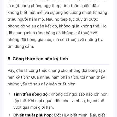
là một hàng phòng ngự thép, tinh thần chiến đấu
không biết mệt mỏi và sự ủng hộ cuồng nhiệt từ hàng
triệu người hâm mộ. Nếu họ tiếp tục duy trì được
phong độ và sự gắn kết đó, không gì là không thể. Họ
đã chứng minh rằng bóng đá không chỉ thuộc về
những đội bóng giàu có, mà còn thuộc về những trái
tim dũng cảm.
5. Công thức tạo nên kỳ tích
Vậy, đâu là công thức chung cho những đội bóng tạo
nên kỳ tích? Qua nhiều năm phân tích, tôi nhận thấy
những yếu tố sau đây luôn xuất hiện:
Tinh thần đồng đội:
Không có ngôi sao nào lớn hơn
tập thể. Khi mọi người đều chơi vì nhau, họ có thể
vượt qua mọi giới hạn.
Chiến thuật phù hợp:
Một HLV biết mình là ai, biết