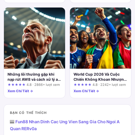
Những lỗi thường gặp khi
World Cup 2026 Và Cuộc
nạp rút AW8 và cách xử lý an
Chiến Không Khoan Nhượng
toàn
Vì Vinh Quang
★★★★★
4.8 · 2866+ lượt xem
★★★★★
4.8 · 2242+ lượt xem
Xem Chi Tiết →
Xem Chi Tiết →
BẠN CÓ THỂ THÍCH
🎰
Fun88 Nhan Dinh Cac Ung Vien Sang Gia Cho Ngoi A
Quan RERv0a