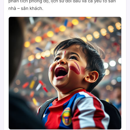
phân tích phong độ, lịch sử đối đầu và cả yếu tố sân
nhà – sân khách.