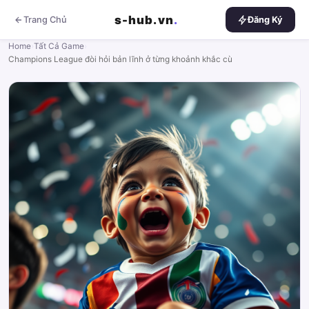
s-hub.vn
.
Trang Chủ
Đăng Ký
Home
›
Tất Cả Game
›
Champions League đòi hỏi bản lĩnh ở từng khoảnh khắc cù