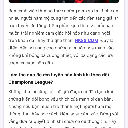
Bên cạnh việc thưởng thức những màn so tài đỉnh cao,
nhiều người hâm mộ cũng tìm đến các nền tảng giải trí
trực tuyến để tăng thêm phần kịch tính. Và nếu bạn
muốn trải nghiệm cảm giác hồi hộp như đang ngồi
trên khán đài, hãy thử ghé thăm
NK88 COM
. Đây là
điểm đến lý tưởng cho những ai muốn hòa mình vào
không khí bóng đá cuồng nhiệt, với đa dạng các lựa
chọn cá cược hấp dẫn.
Làm thế nào để rèn luyện bản lĩnh khi theo dõi
Champions League?
Không phải ai cũng có thể giữ được cái đầu lạnh khi
chứng kiến đội bóng yêu thích của mình bị dẫn bàn.
Nhưng nếu bạn muốn trở thành một người hâm mộ
thông thái, hãy học cách kiểm soát cảm xúc. Đừng vội
vàng đưa ra quyết định khi chưa có đủ thông tin. Hãy