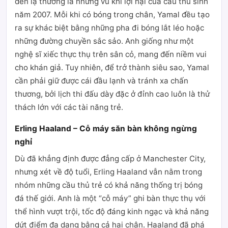
đến lạ thường là những vũ khí lợi hại của cầu thủ sinh
năm 2007. Mỗi khi có bóng trong chân, Yamal đều tạo
ra sự khác biệt bằng những pha đi bóng lắt léo hoặc
những đường chuyền sắc sảo. Anh giống như một
nghệ sĩ xiếc thực thụ trên sân cỏ, mang đến niềm vui
cho khán giả. Tuy nhiên, để trở thành siêu sao, Yamal
cần phải giữ được cái đầu lạnh và tránh xa chấn
thương, bởi lịch thi đấu dày đặc ở đỉnh cao luôn là thử
thách lớn với các tài năng trẻ.
Erling Haaland – Cỗ máy săn bàn không ngừng
nghỉ
Dù đã khẳng định được đẳng cấp ở Manchester City,
nhưng xét về độ tuổi, Erling Haaland vẫn nằm trong
nhóm những cầu thủ trẻ có khả năng thống trị bóng
đá thế giới. Anh là một “cỗ máy” ghi bàn thực thụ với
thể hình vượt trội, tốc độ đáng kinh ngạc và khả năng
dứt điểm đa dạng bằng cả hai chân. Haaland đã phá