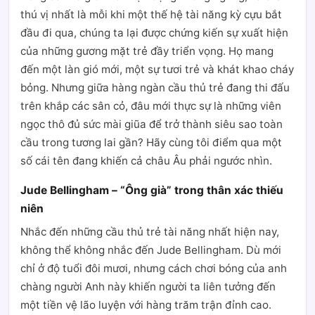
thú vị nhất là mỗi khi một thế hệ tài năng kỳ cựu bắt
đầu đi qua, chúng ta lại được chứng kiến sự xuất hiện
của những gương mặt trẻ đầy triển vọng. Họ mang
đến một làn gió mới, một sự tươi trẻ và khát khao cháy
bỏng. Nhưng giữa hàng ngàn cầu thủ trẻ đang thi đấu
trên khắp các sân cỏ, đâu mới thực sự là những viên
ngọc thô đủ sức mài giũa để trở thành siêu sao toàn
cầu trong tương lai gần? Hãy cùng tôi điểm qua một
số cái tên đang khiến cả châu Âu phải ngước nhìn.
Jude Bellingham – “Ông già” trong thân xác thiếu
niên
Nhắc đến những cầu thủ trẻ tài năng nhất hiện nay,
không thể không nhắc đến Jude Bellingham. Dù mới
chỉ ở độ tuổi đôi mươi, nhưng cách chơi bóng của anh
chàng người Anh này khiến người ta liên tưởng đến
một tiền vệ lão luyện với hàng trăm trận đỉnh cao.