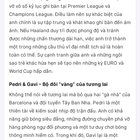
vỡ vô số kỷ lục ghi bàn tại Premier League và
Champions League. Điều làm nên sự khác biệt của
anh chính là sự tập trung và khát khao ghi bàn đến ám
ảnh. Nếu Haaland duy trì được phong độ và tránh
được những chấn thương dài hạn, việc anh trở thành
một trong những cầu thủ vĩ đại nhất lịch sử là hoàn
toàn có thể. Sự cạnh tranh giữa anh và những ngôi
sao trẻ khác hứa hẹn sẽ tạo nên những kỳ EURO và
World Cup hấp dẫn.
Pedri & Gavi – Bộ đôi “vàng” của tương lai
Không thể nói về tương lai mà bỏ qua hai “gà nhà” của
Barcelona và đội tuyển Tây Ban Nha. Pedri là một
thiên tài về kiểm soát nhịp độ trận đấu. Anh có khả
năng giữ bóng siêu đẳng, những đường chuyền phá vỡ
hàng phòng ngự đối phương và một tư duy chơi bóng
thông minh hiếm có. Trong khi đó, Gavi lại là một