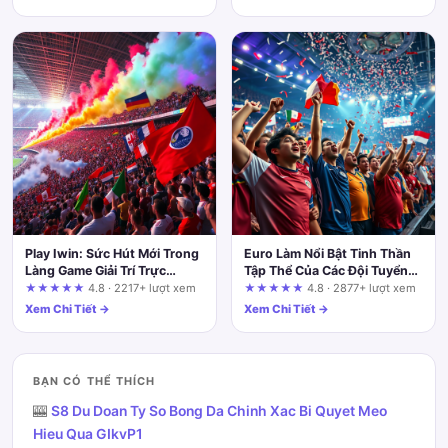
Play Iwin: Sức Hút Mới Trong
Euro Làm Nổi Bật Tinh Thần
Làng Game Giải Trí Trực
Tập Thể Của Các Đội Tuyển
Tuyến
Lớn Cùng Sun Win
★★★★★
4.8 · 2217+ lượt xem
★★★★★
4.8 · 2877+ lượt xem
Xem Chi Tiết →
Xem Chi Tiết →
BẠN CÓ THỂ THÍCH
🎰
S8 Du Doan Ty So Bong Da Chinh Xac Bi Quyet Meo
Hieu Qua GIkvP1