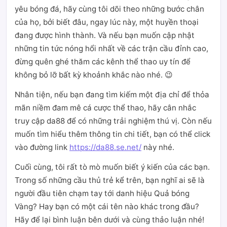
yêu bóng đá, hãy cùng tôi dõi theo những bước chân
của họ, bởi biết đâu, ngay lúc này, một huyền thoại
đang được hình thành. Và nếu bạn muốn cập nhật
những tin tức nóng hổi nhất về các trận cầu đỉnh cao,
đừng quên ghé thăm các kênh thể thao uy tín để
không bỏ lỡ bất kỳ khoảnh khắc nào nhé. 😉
Nhân tiện, nếu bạn đang tìm kiếm một địa chỉ để thỏa
mãn niềm đam mê cá cược thể thao, hãy cân nhắc
truy cập da88 để có những trải nghiệm thú vị. Còn nếu
muốn tìm hiểu thêm thông tin chi tiết, bạn có thể click
vào đường link
https://da88.se.net/
này nhé.
Cuối cùng, tôi rất tò mò muốn biết ý kiến của các bạn.
Trong số những cầu thủ trẻ kể trên, bạn nghĩ ai sẽ là
người đầu tiên chạm tay tới danh hiệu Quả bóng
Vàng? Hay bạn có một cái tên nào khác trong đầu?
Hãy để lại bình luận bên dưới và cùng thảo luận nhé!