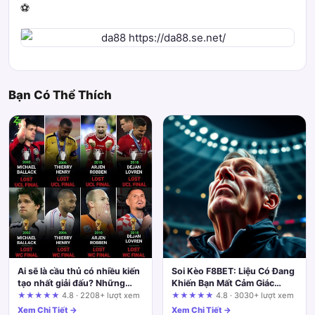
⚽️
Bạn Có Thể Thích
Ai sẽ là cầu thủ có nhiều kiến
Soi Kèo F8BET: Liệu Có Đang
tạo nhất giải đấu? Những
Khiến Bạn Mất Cảm Giác
ứng cử viên sáng giá
Thực Tế?
★★★★★
4.8 · 2208+ lượt xem
★★★★★
4.8 · 3030+ lượt xem
Xem Chi Tiết →
Xem Chi Tiết →