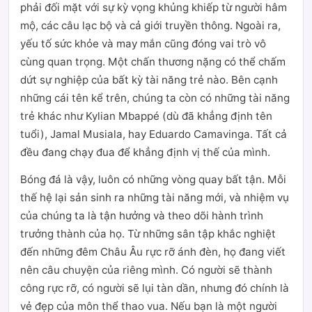
phải đối mặt với sự kỳ vọng khủng khiếp từ người hâm
mộ, các câu lạc bộ và cả giới truyền thông. Ngoài ra,
yếu tố sức khỏe và may mắn cũng đóng vai trò vô
cùng quan trọng. Một chấn thương nặng có thể chấm
dứt sự nghiệp của bất kỳ tài năng trẻ nào. Bên cạnh
những cái tên kể trên, chúng ta còn có những tài năng
trẻ khác như Kylian Mbappé (dù đã khẳng định tên
tuổi), Jamal Musiala, hay Eduardo Camavinga. Tất cả
đều đang chạy đua để khẳng định vị thế của mình.
Bóng đá là vậy, luôn có những vòng quay bất tận. Mỗi
thế hệ lại sản sinh ra những tài năng mới, và nhiệm vụ
của chúng ta là tận hưởng và theo dõi hành trình
trưởng thành của họ. Từ những sân tập khắc nghiệt
đến những đêm Châu Âu rực rỡ ánh đèn, họ đang viết
nên câu chuyện của riêng mình. Có người sẽ thành
công rực rỡ, có người sẽ lụi tàn dần, nhưng đó chính là
vẻ đẹp của môn thể thao vua. Nếu bạn là một người