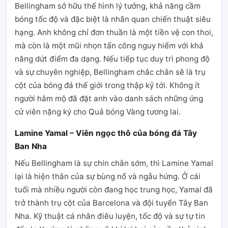
Bellingham sở hữu thể hình lý tưởng, khả năng cầm
bóng tốc độ và đặc biệt là nhãn quan chiến thuật siêu
hạng. Anh không chỉ đơn thuần là một tiền vệ con thoi,
mà còn là một mũi nhọn tấn công nguy hiểm với khả
năng dứt điểm đa dạng. Nếu tiếp tục duy trì phong độ
và sự chuyên nghiệp, Bellingham chắc chắn sẽ là trụ
cột của bóng đá thế giới trong thập kỷ tới. Không ít
người hâm mộ đã đặt anh vào danh sách những ứng
cử viên nặng ký cho Quả bóng Vàng tương lai.
Lamine Yamal – Viên ngọc thô của bóng đá Tây
Ban Nha
Nếu Bellingham là sự chín chắn sớm, thì Lamine Yamal
lại là hiện thân của sự bùng nổ và ngẫu hứng. Ở cái
tuổi mà nhiều người còn đang học trung học, Yamal đã
trở thành trụ cột của Barcelona và đội tuyển Tây Ban
Nha. Kỹ thuật cá nhân điêu luyện, tốc độ và sự tự tin