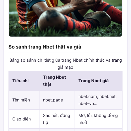
So sánh trang Nbet thật và giả
Bảng so sánh chi tiết giữa trang Nbet chính thức và trang
giả mạo
Trang Nbet
Tiêu chí
Trang Nbet giả
thật
nbet.com, nbet.net,
Tên miền
nbet.page
nbet-vn...
Sắc nét, đồng
Mờ, lỗi, không đồng
Giao diện
bộ
nhất