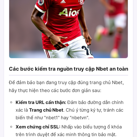
Các bước kiểm tra nguồn truy cập Nbet an toàn
Để đảm bảo bạn đang truy cập đúng trang chủ Nbet,
hãy thực hiện theo các bước đơn giản sau:
Kiểm tra URL cẩn thận:
Đảm bảo đường dẫn chính
xác là
Trang chủ Nbet
. Chú ý từng ký tự, tránh các
biến thể như "nbet1" hay "nbetvn".
Xem chứng chỉ SSL:
Nhấp vào biểu tượng ổ khóa
trên trình duyệt để xác minh thông tin bảo mật.