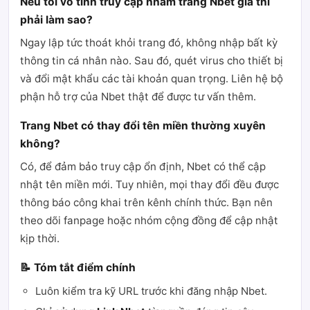
Nếu tôi vô tình truy cập nhầm trang Nbet giả thì
phải làm sao?
Ngay lập tức thoát khỏi trang đó, không nhập bất kỳ
thông tin cá nhân nào. Sau đó, quét virus cho thiết bị
và đổi mật khẩu các tài khoản quan trọng. Liên hệ bộ
phận hỗ trợ của Nbet thật để được tư vấn thêm.
Trang Nbet có thay đổi tên miền thường xuyên
không?
Có, để đảm bảo truy cập ổn định, Nbet có thể cập
nhật tên miền mới. Tuy nhiên, mọi thay đổi đều được
thông báo công khai trên kênh chính thức. Bạn nên
theo dõi fanpage hoặc nhóm cộng đồng để cập nhật
kịp thời.
📝 Tóm tắt điểm chính
Luôn kiểm tra kỹ URL trước khi đăng nhập Nbet.