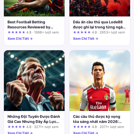
Best Football Betting
Dấu ấn cầu thủ qua Lode88
Resources Reviewed by
được ghi lại trong từng ngày
lv88.org.uk: Who Benefits,
thi đấu
★★★★★
4.8 · 1998+ lượt xem
★★★★★
4.8 · 2653+ lượt xem
Who Should Skip, and Why
Xem Chi Tiết →
Xem Chi Tiết →
Những Đội Tuyển Được Đánh
Các cầu thủ được kỳ vọng
Giá Cao Nhưng Đầy Áp Lực
tỏa sáng nhất năm 2026:
Tâm Lý Nặng Nề Nhất
Những ngôi sao sắp bùng nổ
★★★★★
4.8 · 3271+ lượt xem
★★★★★
4.8 · 2071+ lượt xem
Xem Chi Tiết →
Xem Chi Tiết →