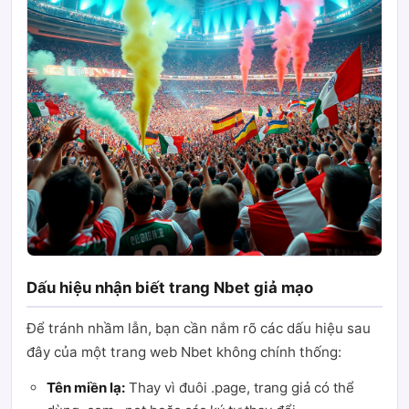
Dấu hiệu nhận biết trang Nbet giả mạo
Để tránh nhầm lẫn, bạn cần nắm rõ các dấu hiệu sau
đây của một trang web Nbet không chính thống:
Tên miền lạ:
Thay vì đuôi .page, trang giả có thể