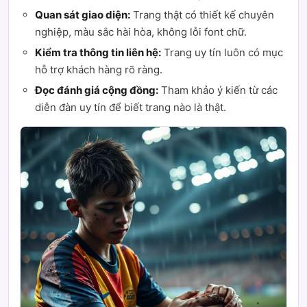
Quan sát giao diện:
Trang thật có thiết kế chuyên
nghiệp, màu sắc hài hòa, không lỗi font chữ.
Kiểm tra thông tin liên hệ:
Trang uy tín luôn có mục
hỗ trợ khách hàng rõ ràng.
Đọc đánh giá cộng đồng:
Tham khảo ý kiến từ các
diễn đàn uy tín để biết trang nào là thật.