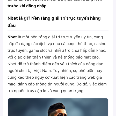
trước khi đăng nhập.
Nbet là gì? Nền tảng giải trí trực tuyến hàng
đầu
Nbet
là một nền tảng giải trí trực tuyến uy tín, cung
cấp đa dạng các dịch vụ như cá cược thể thao, casino
trực tuyến, game slot và nhiều trò chơi hấp dẫn khác.
Với giao diện thân thiện và hệ thống bảo mật cao,
Nbet đã trở thành điểm đến yêu thích của đông đảo
người chơi tại Việt Nam. Tuy nhiên, sự phổ biến này
cũng kéo theo nguy cơ xuất hiện các trang web giả
mạo, đánh cắp thông tin người dùng. Do đó, việc kiểm
tra nguồn truy cập là vô cùng quan trọng.