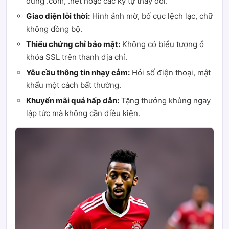
dùng .com, .net hoặc các ký tự thay đổi.
Giao diện lỗi thời:
Hình ảnh mờ, bố cục lệch lạc, chữ
không đồng bộ.
Thiếu chứng chỉ bảo mật:
Không có biểu tượng ổ
khóa SSL trên thanh địa chỉ.
Yêu cầu thông tin nhạy cảm:
Hỏi số điện thoại, mật
khẩu một cách bất thường.
Khuyến mãi quá hấp dẫn:
Tặng thưởng khủng ngay
lập tức mà không cần điều kiện.