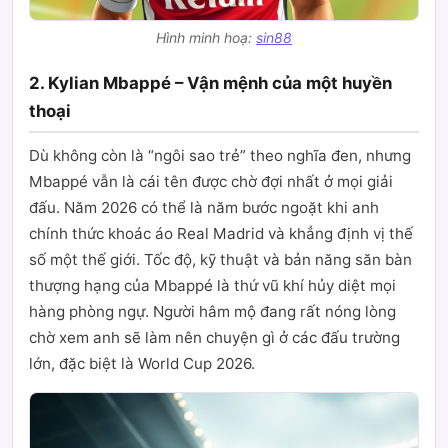
Hình minh hoạ:
sin88
2. Kylian Mbappé – Vận mệnh của một huyền
thoại
Dù không còn là “ngôi sao trẻ” theo nghĩa đen, nhưng
Mbappé vẫn là cái tên được chờ đợi nhất ở mọi giải
đấu. Năm 2026 có thể là năm bước ngoặt khi anh
chính thức khoác áo Real Madrid và khẳng định vị thế
số một thế giới. Tốc độ, kỹ thuật và bản năng săn bàn
thượng hạng của Mbappé là thứ vũ khí hủy diệt mọi
hàng phòng ngự. Người hâm mộ đang rất nóng lòng
chờ xem anh sẽ làm nên chuyện gì ở các đấu trường
lớn, đặc biệt là World Cup 2026.