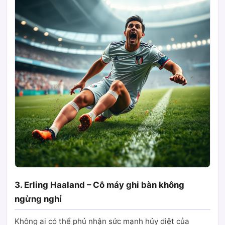
3. Erling Haaland – Cỗ máy ghi bàn không
ngừng nghỉ
Không ai có thể phủ nhận sức mạnh hủy diệt của