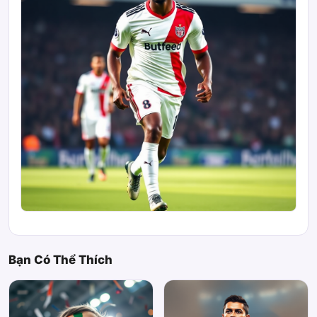
Bạn Có Thể Thích