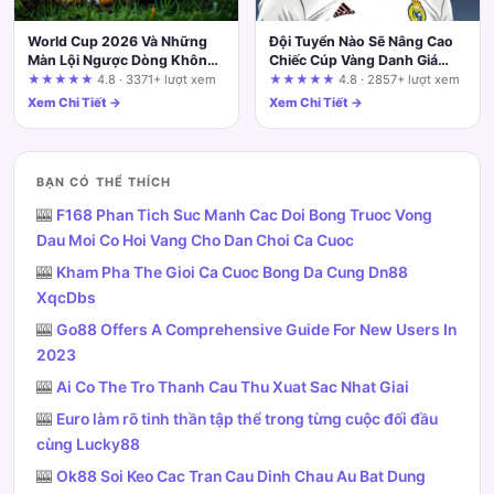
World Cup 2026 Và Những
Đội Tuyển Nào Sẽ Nâng Cao
Màn Lội Ngược Dòng Không
Chiếc Cúp Vàng Danh Giá
Tưởng
Nhất?
★★★★★
4.8 · 3371+ lượt xem
★★★★★
4.8 · 2857+ lượt xem
Xem Chi Tiết →
Xem Chi Tiết →
BẠN CÓ THỂ THÍCH
🎰
F168 Phan Tich Suc Manh Cac Doi Bong Truoc Vong
Dau Moi Co Hoi Vang Cho Dan Choi Ca Cuoc
🎰
Kham Pha The Gioi Ca Cuoc Bong Da Cung Dn88
XqcDbs
🎰
Go88 Offers A Comprehensive Guide For New Users In
2023
🎰
Ai Co The Tro Thanh Cau Thu Xuat Sac Nhat Giai
🎰
Euro làm rõ tinh thần tập thể trong từng cuộc đối đầu
cùng Lucky88
🎰
Ok88 Soi Keo Cac Tran Cau Dinh Chau Au Bat Dung