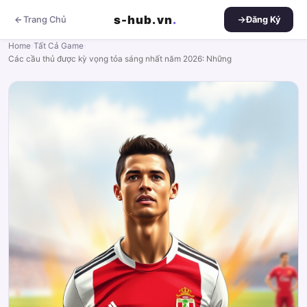
s-hub.vn
.
Trang Chủ
Đăng Ký
Home
›
Tất Cả Game
›
Các cầu thủ được kỳ vọng tỏa sáng nhất năm 2026: Những