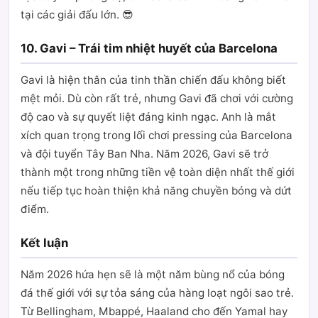
tại các giải đấu lớn. 😎
10. Gavi – Trái tim nhiệt huyết của Barcelona
Gavi là hiện thân của tinh thần chiến đấu không biết
mệt mỏi. Dù còn rất trẻ, nhưng Gavi đã chơi với cường
độ cao và sự quyết liệt đáng kinh ngạc. Anh là mắt
xích quan trọng trong lối chơi pressing của Barcelona
và đội tuyển Tây Ban Nha. Năm 2026, Gavi sẽ trở
thành một trong những tiền vệ toàn diện nhất thế giới
nếu tiếp tục hoàn thiện khả năng chuyền bóng và dứt
điểm.
Kết luận
Năm 2026 hứa hẹn sẽ là một năm bùng nổ của bóng
đá thế giới với sự tỏa sáng của hàng loạt ngôi sao trẻ.
Từ Bellingham, Mbappé, Haaland cho đến Yamal hay