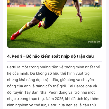
4. Pedri – Bộ não kiểm soát nhịp độ trận đấu
Pedri là một trong những tiền vệ thông minh nhất thế
hệ của mình. Dù không sở hữu thể hình vượt trội,
nhưng khả năng đọc trận đấu, giữ bóng và chuyền
bóng của anh là đẳng cấp thế giới. Tại Barcelona và
đội tuyển Tây Ban Nha, Pedri đóng vai trò như một
nhạc trưởng thực thụ. Năm 2026, khi đã tích lũy thêm
kinh nghiệm và thể lực, Pedri hứa hẹn sẽ là cầu thủ