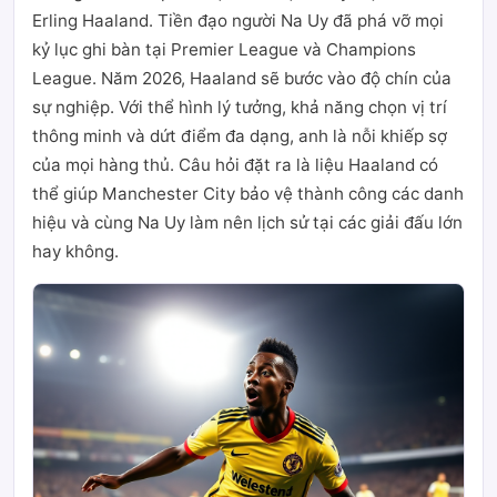
Erling Haaland. Tiền đạo người Na Uy đã phá vỡ mọi
kỷ lục ghi bàn tại Premier League và Champions
League. Năm 2026, Haaland sẽ bước vào độ chín của
sự nghiệp. Với thể hình lý tưởng, khả năng chọn vị trí
thông minh và dứt điểm đa dạng, anh là nỗi khiếp sợ
của mọi hàng thủ. Câu hỏi đặt ra là liệu Haaland có
thể giúp Manchester City bảo vệ thành công các danh
hiệu và cùng Na Uy làm nên lịch sử tại các giải đấu lớn
hay không.