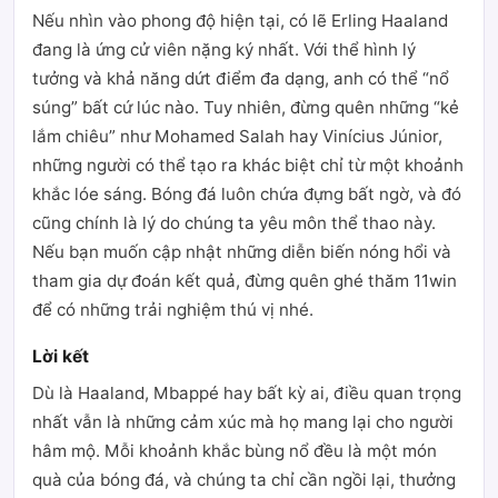
Nếu nhìn vào phong độ hiện tại, có lẽ Erling Haaland
đang là ứng cử viên nặng ký nhất. Với thể hình lý
tưởng và khả năng dứt điểm đa dạng, anh có thể “nổ
súng” bất cứ lúc nào. Tuy nhiên, đừng quên những “kẻ
lắm chiêu” như Mohamed Salah hay Vinícius Júnior,
những người có thể tạo ra khác biệt chỉ từ một khoảnh
khắc lóe sáng. Bóng đá luôn chứa đựng bất ngờ, và đó
cũng chính là lý do chúng ta yêu môn thể thao này.
Nếu bạn muốn cập nhật những diễn biến nóng hổi và
tham gia dự đoán kết quả, đừng quên ghé thăm 11win
để có những trải nghiệm thú vị nhé.
Lời kết
Dù là Haaland, Mbappé hay bất kỳ ai, điều quan trọng
nhất vẫn là những cảm xúc mà họ mang lại cho người
hâm mộ. Mỗi khoảnh khắc bùng nổ đều là một món
quà của bóng đá, và chúng ta chỉ cần ngồi lại, thưởng