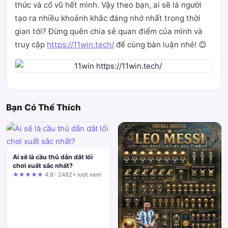
thức và cổ vũ hết mình. Vậy theo bạn, ai sẽ là người
tạo ra nhiều khoảnh khắc đáng nhớ nhất trong thời
gian tới? Đừng quên chia sẻ quan điểm của mình và
truy cập
https://11win.tech/
để cùng bàn luận nhé! 😊
Bạn Có Thể Thích
Ai sẽ là cầu thủ dẫn dắt lối
chơi xuất sắc nhất?
★★★★★
4.8 · 2482+ lượt xem