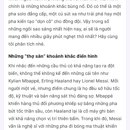
chính là những khoảnh khắc bùng nổ. Đó có thể là một
pha solo đẳng cấp, một cú sút xa như trái phá hay một
pha kiến tạo “dọn cỗ” cho đồng đội. Vậy trong số
những ngôi sao sáng nhất hiện nay, ai sẽ là người
mang đến nhiều giây phút nghẹt thở nhất? Hãy cùng
tôi phân tích nhé.
Những “thợ săn” khoảnh khắc điển hình
Khi nhắc đến những cầu thủ có khả năng tạo ra đột
biến, không thể không kể đến những cái tên như
Kylian Mbappé, Erling Haaland hay Lionel Messi. Mỗi
người một vẻ, nhưng điểm chung là họ đều sở hữu tốc
độ, kỹ thuật và bản năng sát thủ đáng sợ. Mbappé
khiến hàng thủ đối phương khiếp sợ bằng những pha
bứt tốc thần sầu, còn Haaland lại là cỗ máy ghi bàn
với khả năng chọn vị trí thiên bẩm. Trong khi đó, Messi
vẫn là nghệ sĩ với những pha đi bóng ma thuật khiến