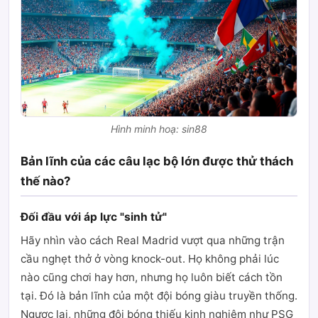
Hình minh hoạ: sin88
Bản lĩnh của các câu lạc bộ lớn được thử thách
thế nào?
Đối đầu với áp lực "sinh tử"
Hãy nhìn vào cách Real Madrid vượt qua những trận
cầu nghẹt thở ở vòng knock-out. Họ không phải lúc
nào cũng chơi hay hơn, nhưng họ luôn biết cách tồn
tại. Đó là bản lĩnh của một đội bóng giàu truyền thống.
Ngược lại, những đội bóng thiếu kinh nghiệm như PSG