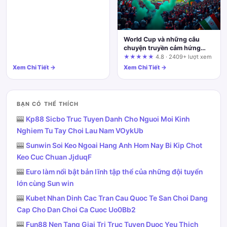
World Cup và những câu
chuyện truyền cảm hứng
vượt qua giới hạn
★★★★★
4.8 · 2409+ lượt xem
Xem Chi Tiết →
Xem Chi Tiết →
BẠN CÓ THỂ THÍCH
🎰
Kp88 Sicbo Truc Tuyen Danh Cho Nguoi Moi Kinh
Nghiem Tu Tay Choi Lau Nam VOykUb
🎰
Sunwin Soi Keo Ngoai Hang Anh Hom Nay Bi Kip Chot
Keo Cuc Chuan JjduqF
🎰
Euro làm nổi bật bản lĩnh tập thể của những đội tuyển
lớn cùng Sun win
🎰
Kubet Nhan Dinh Cac Tran Cau Quoc Te San Choi Dang
Cap Cho Dan Choi Ca Cuoc Uo0Bb2
🎰
Fun88 Nen Tang Giai Tri Truc Tuyen Duoc Yeu Thich