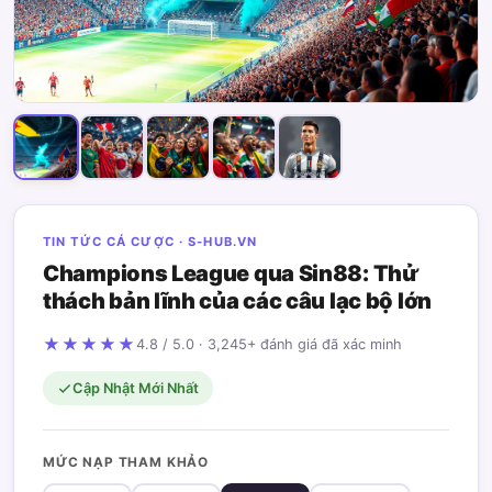
TIN TỨC CÁ CƯỢC · S-HUB.VN
Champions League qua Sin88: Thử
thách bản lĩnh của các câu lạc bộ lớn
★★★★★
4.8 / 5.0 · 3,245+ đánh giá đã xác minh
Cập Nhật Mới Nhất
MỨC NẠP THAM KHẢO