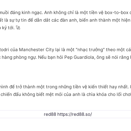
uồi đáng kinh ngạc. Anh không chỉ là một tiền vệ box-to-box đ
t là sự tự tin để dẫn dắt các đàn anh, biến anh thành một hiệ
kỷ tới. 🚀
ri của Manchester City lại là một "nhạc trưởng" theo một cách
c hàng phòng ngự. Nếu bạn hỏi Pep Guardiola, ông sẽ nói rằng 
ình để trở thành một trong những tiền vệ kiến thiết hay nhất.
hiến đấu không biết mệt mỏi của anh là chìa khóa cho lối chơi 