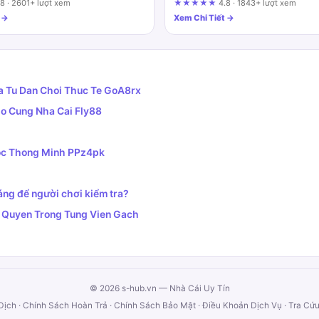
.8 · 2601+ lượt xem
★★★★★
4.8 · 1843+ lượt xem
 →
Xem Chi Tiết →
a Tu Dan Choi Thuc Te GoA8rx
o Cung Nha Cai Fly88
uoc Thong Minh PPz4pk
ng để người chơi kiểm tra?
 Quyen Trong Tung Vien Gach
© 2026 s-hub.vn — Nhà Cái Uy Tín
Dịch
·
Chính Sách Hoàn Trả
·
Chính Sách Bảo Mật
·
Điều Khoản Dịch Vụ
·
Tra Cứu