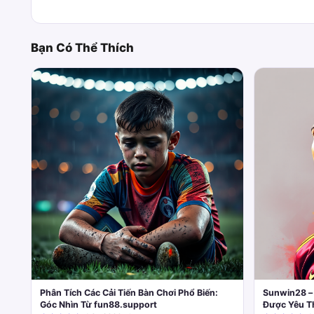
Bạn Có Thể Thích
Phân Tích Các Cải Tiến Bàn Chơi Phổ Biến:
Sunwin28 – 
Góc Nhìn Từ fun88.support
Được Yêu Th