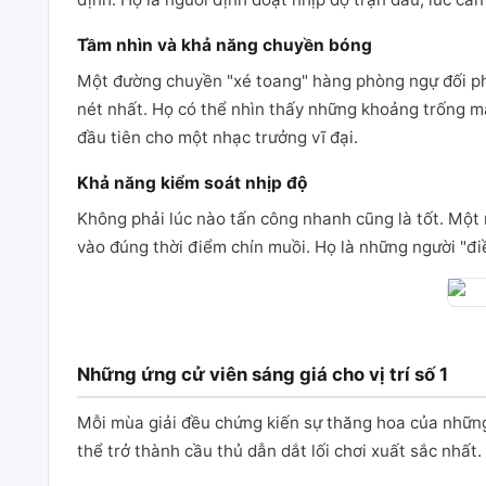
Tầm nhìn và khả năng chuyền bóng
Một đường chuyền "xé toang" hàng phòng ngự đối phư
nét nhất. Họ có thể nhìn thấy những khoảng trống m
đầu tiên cho một nhạc trưởng vĩ đại.
Khả năng kiểm soát nhịp độ
Không phải lúc nào tấn công nhanh cũng là tốt. Một ng
vào đúng thời điểm chín muồi. Họ là những người "đi
Những ứng cử viên sáng giá cho vị trí số 1
Mỗi mùa giải đều chứng kiến sự thăng hoa của những
thể trở thành cầu thủ dẫn dắt lối chơi xuất sắc nhất.