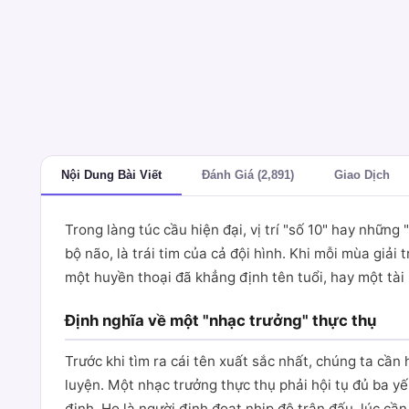
Nội Dung Bài Viết
Đánh Giá (2,891)
Giao Dịch
Trong làng túc cầu hiện đại, vị trí "số 10" hay nhữn
bộ não, là trái tim của cả đội hình. Khi mỗi mùa giải t
một huyền thoại đã khẳng định tên tuổi, hay một tài
Định nghĩa về một "nhạc trưởng" thực thụ
Trước khi tìm ra cái tên xuất sắc nhất, chúng ta cần
luyện. Một nhạc trưởng thực thụ phải hội tụ đủ ba yế
định. Họ là người định đoạt nhịp độ trận đấu, lúc cần