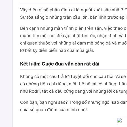
Vậy điều gì sẽ phân định ai là người xuất sắc nhất? 
Sự tỏa sáng ở những trận cầu lớn, bản lĩnh trước áp
Bên cạnh những màn trình diễn trên sân, việc theo d
muốn tìm một nơi để cập nhật tin tức, nhận định và 
chỉ quen thuộc với những ai đam mê bóng đá và muốn 
lỡ bất kỳ diễn biến nào của mùa giải.
Kết luận: Cuộc đua vẫn còn rất dài
Không có một câu trả lời tuyệt đối cho câu hỏi "Ai sẽ
có những tiêu chí riêng, mỗi thế hệ lại có những t
như Rodri, tất cả đều xứng đáng với những lời ca tụn
Còn bạn, bạn nghĩ sao? Trong số những ngôi sao đang 
chia sẻ quan điểm của mình nhé!