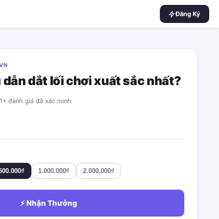
Đăng Ký
.VN
ủ dẫn dắt lối chơi xuất sắc nhất?
91+ đánh giá đã xác minh
500.000₫
1.000.000₫
2.000.000₫
⚡ Nhận Thưởng