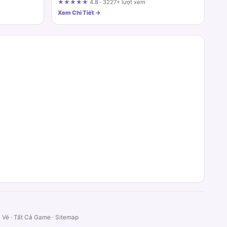
★★★★★
4.8 · 3227+ lượt xem
Xem Chi Tiết →
 Vé
·
Tất Cả Game
·
Sitemap