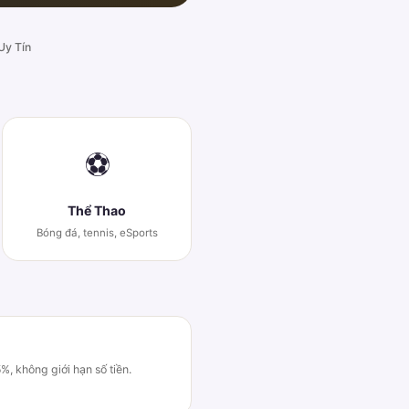
Uy Tín
⚽
Thể Thao
Bóng đá, tennis, eSports
%, không giới hạn số tiền.