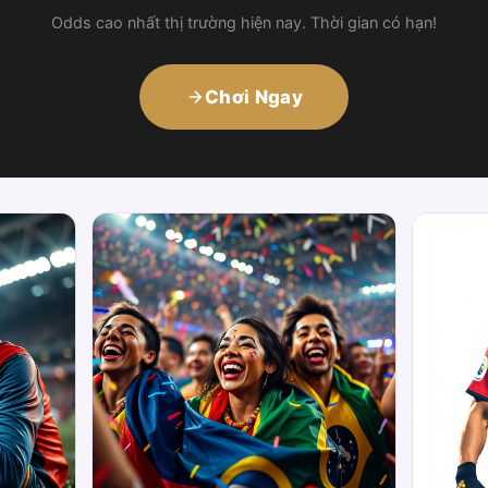
Odds cao nhất thị trường hiện nay. Thời gian có hạn!
Chơi Ngay