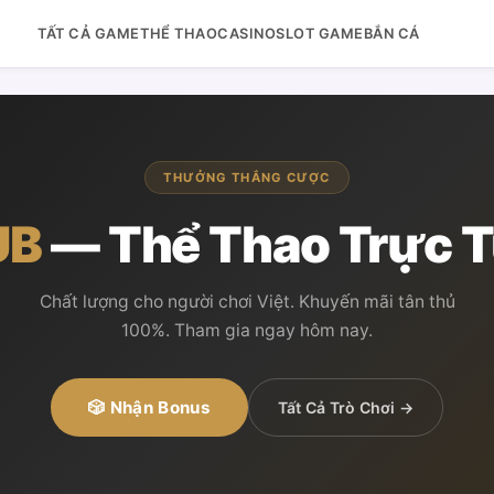
TẤT CẢ GAME
THỂ THAO
CASINO
SLOT GAME
BẮN CÁ
THƯỞNG THẮNG CƯỢC
UB
— Thể Thao Trực 
Chất lượng cho người chơi Việt. Khuyến mãi tân thủ
100%. Tham gia ngay hôm nay.
🎲 Nhận Bonus
Tất Cả Trò Chơi →