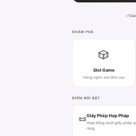
✅
Gia
KHÁM PHÁ
🎲
Slot Game
Hàng nghìn slot đỉnh cao
ĐIỂM NỔI BẬT
Giấy Phép Hợp Pháp
📜
Hoạt động dưới giấy phép qu
ràng.