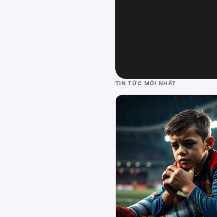
TIN TỨC MỚI NHẤT