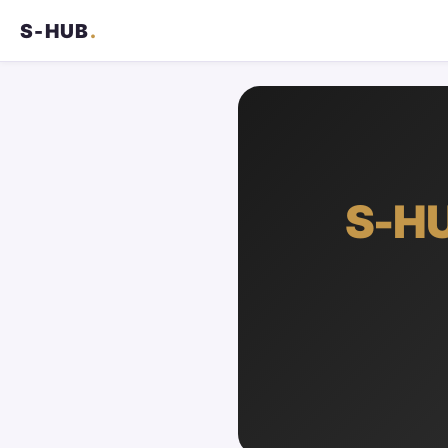
S-HUB
.
S-H