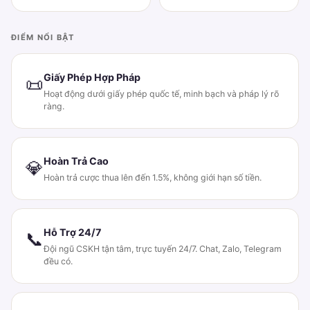
ĐIỂM NỔI BẬT
Giấy Phép Hợp Pháp
📜
Hoạt động dưới giấy phép quốc tế, minh bạch và pháp lý rõ
ràng.
Hoàn Trả Cao
💎
Hoàn trả cược thua lên đến 1.5%, không giới hạn số tiền.
Hỗ Trợ 24/7
📞
Đội ngũ CSKH tận tâm, trực tuyến 24/7. Chat, Zalo, Telegram
đều có.