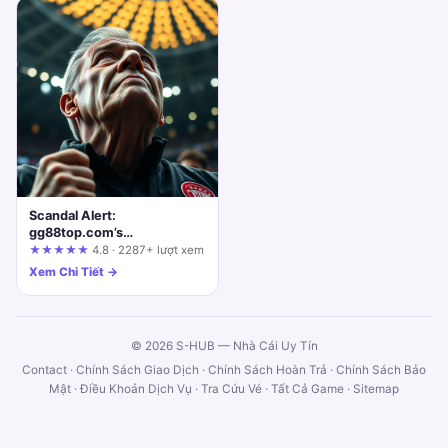
Scandal Alert:
gg88top.com’s
Administrative Investigation
★★★★★
4.8 · 2287+ lượt xem
—A UX Review
Xem Chi Tiết →
© 2026 S-HUB — Nhà Cái Uy Tín
Contact
·
Chính Sách Giao Dịch
·
Chính Sách Hoàn Trả
·
Chính Sách Bảo
Mật
·
Điều Khoản Dịch Vụ
·
Tra Cứu Vé
·
Tất Cả Game
·
Sitemap