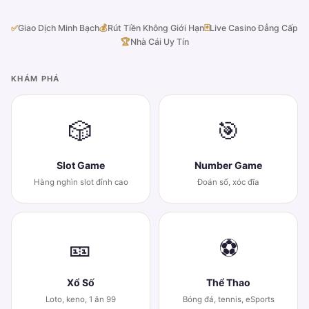
✅
Giao Dịch Minh Bạch
💰
Rút Tiền Không Giới Hạn
🃏
Live Casino Đẳng Cấp
🏆
Nhà Cái Uy Tín
KHÁM PHÁ
🎲
🎯
Slot Game
Number Game
Hàng nghìn slot đỉnh cao
Đoán số, xóc đĩa
🎫
⚽
Xổ Số
Thể Thao
Loto, keno, 1 ăn 99
Bóng đá, tennis, eSports