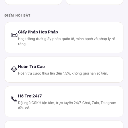
ĐIỂM NỔI BẬT
Giấy Phép Hợp Pháp
📜
Hoạt động dưới giấy phép quốc tế, minh bạch và pháp lý rõ
ràng.
Hoàn Trả Cao
💎
Hoàn trả cược thua lên đến 1.5%, không giới hạn số tiền.
Hỗ Trợ 24/7
📞
Đội ngũ CSKH tận tâm, trực tuyến 24/7. Chat, Zalo, Telegram
đều có.