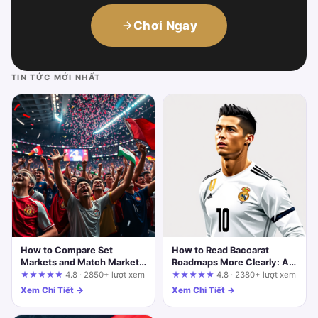
Chơi Ngay
TIN TỨC MỚI NHẤT
How to Compare Set
How to Read Baccarat
Markets and Match Markets
Roadmaps More Clearly: A
in Tennis Without Guessing
Coach&#8217;s Step-by-
★★★★★
4.8 · 2850+ lượt xem
★★★★★
4.8 · 2380+ lượt xem
Step Guide
Xem Chi Tiết →
Xem Chi Tiết →