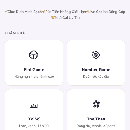
✅
Giao Dịch Minh Bạch
💰
Rút Tiền Không Giới Hạn
🃏
Live Casino Đẳng Cấp
🏆
Nhà Cái Uy Tín
KHÁM PHÁ
🎲
🎯
Slot Game
Number Game
Hàng nghìn slot đỉnh cao
Đoán số, xóc đĩa
🎫
⚽
Xổ Số
Thể Thao
Loto, keno, 1 ăn 99
Bóng đá, tennis, eSports