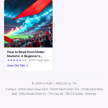
How to Read Over/Under
Markets: A Beginner's
Football Betting Guide
★★★★★
4.8 · 2272+ lượt xem
Xem Chi Tiết →
© 2026 S-HUB — Nhà Cái Uy Tín
Contact
·
Chính Sách Giao Dịch
·
Chính Sách Hoàn Trả
·
Chính Sách Bảo
Mật
·
Điều Khoản Dịch Vụ
·
Tra Cứu Vé
·
Tất Cả Game
·
Sitemap