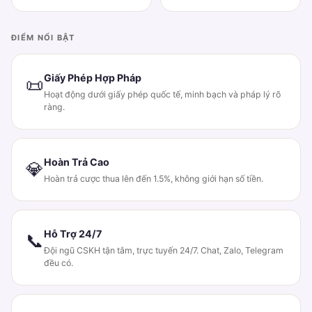
ĐIỂM NỔI BẬT
Giấy Phép Hợp Pháp
📜
Hoạt động dưới giấy phép quốc tế, minh bạch và pháp lý rõ
ràng.
Hoàn Trả Cao
💎
Hoàn trả cược thua lên đến 1.5%, không giới hạn số tiền.
Hỗ Trợ 24/7
📞
Đội ngũ CSKH tận tâm, trực tuyến 24/7. Chat, Zalo, Telegram
đều có.