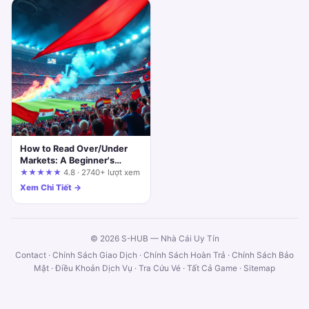
How to Read Over/Under
Markets: A Beginner's
Football Betting Guide
★★★★★
4.8 · 2740+ lượt xem
Xem Chi Tiết →
© 2026 S-HUB — Nhà Cái Uy Tín
Contact
·
Chính Sách Giao Dịch
·
Chính Sách Hoàn Trả
·
Chính Sách Bảo
Mật
·
Điều Khoản Dịch Vụ
·
Tra Cứu Vé
·
Tất Cả Game
·
Sitemap