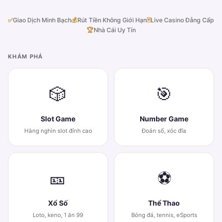
✅
Giao Dịch Minh Bạch
💰
Rút Tiền Không Giới Hạn
🃏
Live Casino Đẳng Cấp
🏆
Nhà Cái Uy Tín
KHÁM PHÁ
🎲
🎯
Slot Game
Number Game
Hàng nghìn slot đỉnh cao
Đoán số, xóc đĩa
🎫
⚽
Xổ Số
Thể Thao
Loto, keno, 1 ăn 99
Bóng đá, tennis, eSports