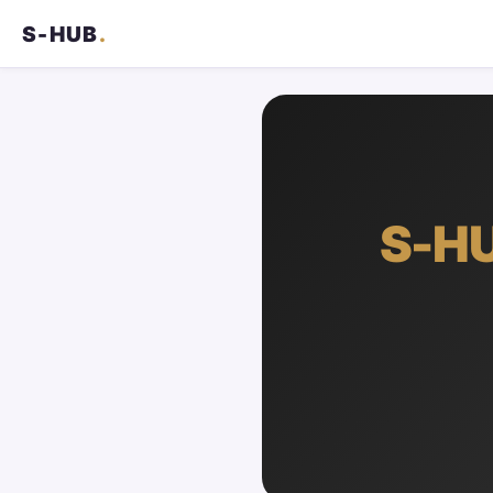
S-HUB
.
S-H