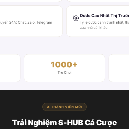
Odds Cao Nhất Thị Trườ
🎯
tuyến 24/7. Chat, Zalo, Telegram
Tỷ lệ cược cạnh tranh nhất, 
các nhà cái khác.
1000+
Trò Chơi
🔥 THÀNH VIÊN MỚI
Trải Nghiệm S-HUB Cá Cược