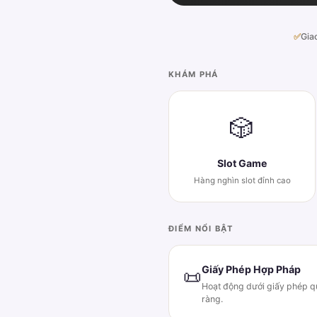
✅
Gia
KHÁM PHÁ
🎲
Slot Game
Hàng nghìn slot đỉnh cao
ĐIỂM NỔI BẬT
Giấy Phép Hợp Pháp
📜
Hoạt động dưới giấy phép qu
ràng.