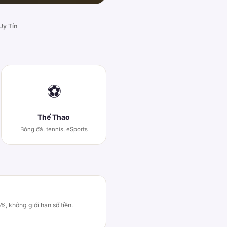
Uy Tín
⚽
Thể Thao
Bóng đá, tennis, eSports
%, không giới hạn số tiền.