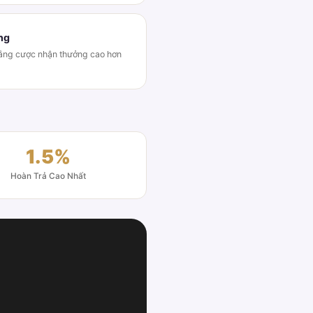
ng
thắng cược nhận thưởng cao hơn
1.5%
Hoàn Trả Cao Nhất