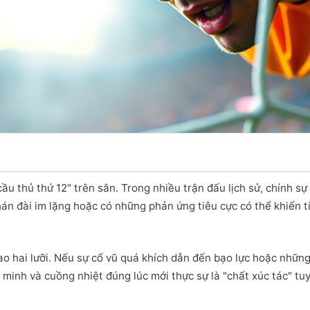
ầu thủ thứ 12" trên sân. Trong nhiều trận đấu lịch sử, chính s
án đài im lặng hoặc có những phản ứng tiêu cực có thể khiến ti
o hai lưỡi. Nếu sự cổ vũ quá khích dẫn đến bạo lực hoặc những
minh và cuồng nhiệt đúng lúc mới thực sự là "chất xúc tác" tuy