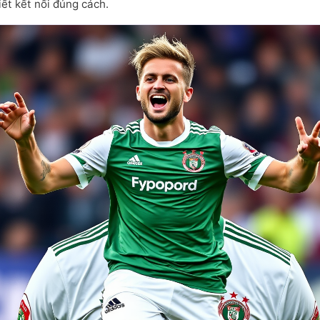
ết kết nối đúng cách.