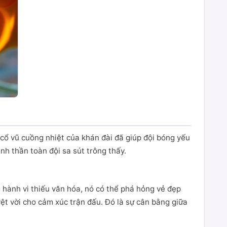
ự cổ vũ cuồng nhiệt của khán đài đã giúp đội bóng yếu
nh thần toàn đội sa sút trông thấy.
 hành vi thiếu văn hóa, nó có thể phá hỏng vẻ đẹp
ệt vời cho cảm xúc trận đấu. Đó là sự cân bằng giữa