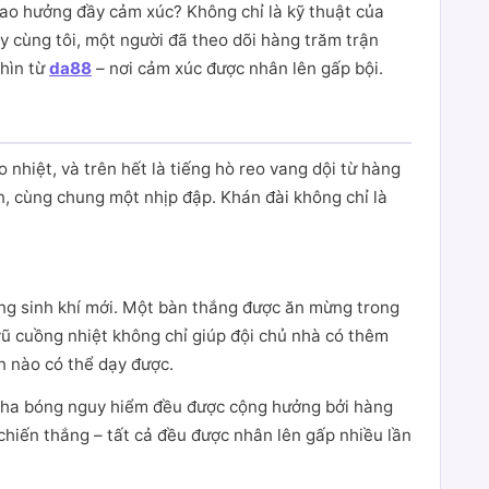
iao hưởng đầy cảm xúc? Không chỉ là kỹ thuật của
y cùng tôi, một người đã theo dõi hàng trăm trận
nhìn từ
da88
– nơi cảm xúc được nhân lên gấp bội.
nhiệt, và trên hết là tiếng hò reo vang dội từ hàng
n, cùng chung một nhịp đập. Khán đài không chỉ là
ồng sinh khí mới. Một bàn thắng được ăn mừng trong
vũ cuồng nhiệt không chỉ giúp đội chủ nhà có thêm
ên nào có thể dạy được.
i pha bóng nguy hiểm đều được cộng hưởng bởi hàng
h chiến thắng – tất cả đều được nhân lên gấp nhiều lần