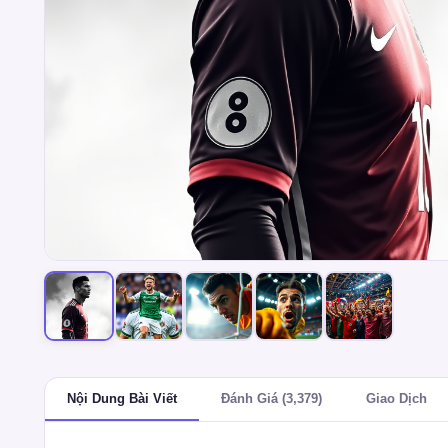
Nội Dung Bài Viết
Đánh Giá (3,379)
Giao Dịch