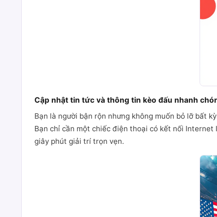
Cập nhật tin tức và thông tin kèo đấu nhanh chó
Bạn là người bận rộn nhưng không muốn bỏ lỡ bất kỳ di
Bạn chỉ cần một chiếc điện thoại có kết nối Interne
giây phút giải trí trọn vẹn.