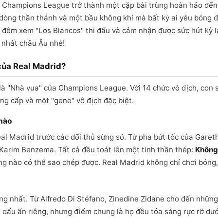
 và Champions League trở thành một cặp bài trùng hoàn hảo đến
dòng thần thánh và một bầu không khí mà bất kỳ ai yêu bóng 
 đêm xem "Los Blancos" thi đấu và cảm nhận được sức hút kỳ lạ
á nhất châu Âu nhé!
của Real Madrid?
là "Nhà vua" của Champions League. Với 14 chức vô địch, con s
ng cấp và một "gene" vô địch đặc biệt.
 nào
l Madrid trước các đối thủ sừng sỏ. Từ pha bứt tốc của Garet
 Karim Benzema. Tất cả đều toát lên một tinh thần thép:
Không 
óng nào có thể sao chép được. Real Madrid không chỉ chơi bóng,
ng nhất. Từ Alfredo Di Stéfano, Zinedine Zidane cho đến những
lại dấu ấn riêng, nhưng điểm chung là họ đều tỏa sáng rực rỡ 