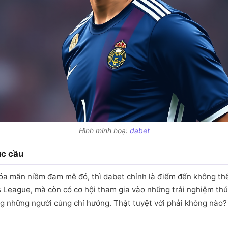
Hình minh hoạ:
dabet
úc cầu
a mãn niềm đam mê đó, thì dabet chính là điểm đến không thể 
League, mà còn có cơ hội tham gia vào những trải nghiệm thú 
ng những người cùng chí hướng. Thật tuyệt vời phải không nào?