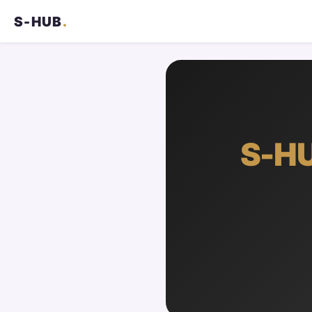
S-HUB
.
S-H