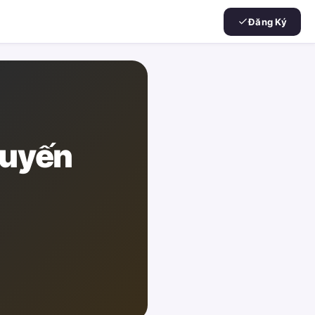
Đăng Ký
Tuyến