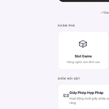
✅
Gia
KHÁM PHÁ
🎲
Slot Game
Hàng nghìn slot đỉnh cao
ĐIỂM NỔI BẬT
Giấy Phép Hợp Pháp
📜
Hoạt động dưới giấy phép qu
ràng.