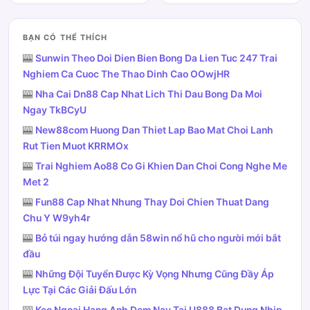
BẠN CÓ THỂ THÍCH
🎰
Sunwin Theo Doi Dien Bien Bong Da Lien Tuc 247 Trai
Nghiem Ca Cuoc The Thao Dinh Cao OOwjHR
🎰
Nha Cai Dn88 Cap Nhat Lich Thi Dau Bong Da Moi
Ngay TkBCyU
🎰
New88com Huong Dan Thiet Lap Bao Mat Choi Lanh
Rut Tien Muot KRRMOx
🎰
Trai Nghiem Ao88 Co Gi Khien Dan Choi Cong Nghe Me
Met 2
🎰
Fun88 Cap Nhat Nhung Thay Doi Chien Thuat Dang
Chu Y W9yh4r
🎰
Bỏ túi ngay hướng dẫn 58win nổ hũ cho người mới bắt
đầu
🎰
Những Đội Tuyển Được Kỳ Vọng Nhưng Cũng Đầy Áp
Lực Tại Các Giải Đấu Lớn