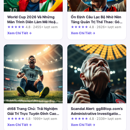
World Cup 2026 Và Những
Ổn Định Câu Lạc Bộ Nhờ Nền
Màn Trình Diễn Làm Mê Hoặc
Tảng Quản Trị Thể Thao: Góc
Người Hâm Mộ
Nhìn Từ Hitclub
★★★★★
4.8 · 2455+ lượt xem
★★★★★
4.8 · 2626+ lượt xem
Xem Chi Tiết →
Xem Chi Tiết →
dt68 Trang Chủ: Trải Nghiệm
Scandal Alert: gg88top.com’s
Giải Trí Trực Tuyến Đỉnh Cao
Administrative Investigation
Ngay Tại Nhà
—A UX Review
★★★★★
4.8 · 1999+ lượt xem
★★★★★
4.8 · 2339+ lượt xem
Xem Chi Tiết →
Xem Chi Tiết →