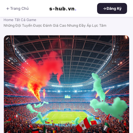
s-hub.vn
.
Trang Chủ
Đăng Ký
Home
›
Tất Cả Game
›
Những Đội Tuyển Được Đánh Giá Cao Nhưng Đầy Áp Lực Tâm