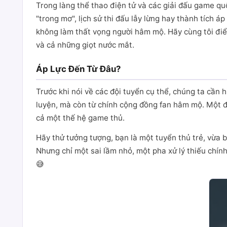
Trong làng thể thao điện tử và các giải đấu game quố
"trong mơ", lịch sử thi đấu lẫy lừng hay thành tích 
không làm thất vọng người hâm mộ. Hãy cùng tôi điể
và cả những giọt nước mắt.
Áp Lực Đến Từ Đâu?
Trước khi nói về các đội tuyển cụ thể, chúng ta cần 
luyện, mà còn từ chính cộng đồng fan hâm mộ. Một đ
cả một thế hệ game thủ.
Hãy thử tưởng tượng, bạn là một tuyển thủ trẻ, vừa 
Nhưng chỉ một sai lầm nhỏ, một pha xử lý thiếu chính 
😅