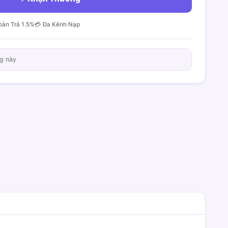
oàn Trả 1.5%
💳 Đa Kênh Nạp
g này