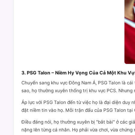
3. PSG Talon – Niềm Hy Vọng Của Cả Một Khu Vự
Chuyển sang khu vực Đông Nam Á, PSG Talon là cái t
sao, họ thường xuyên thống trị khu vực PCS. Nhưng mỗ
Áp lực với PSG Talon đến từ việc họ là đại diện duy
đặt niềm tin vào họ. Mỗi trận đấu của PSG Talon tại
Điều đáng nói, họ thường xuyên bị "bắt bài" ở các giả
nặng lên từng cá nhân. Họ phải vừa chơi, vừa chứng 