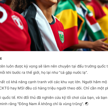
c
ên luôn được kỳ vọng sẽ làm nên chuyện tại đấu trường quốc tế
i khi bước ra thế giới, họ lại như "cá gặp nước lạ".
 nhất có khả năng cạnh tranh với các khu vực lớn. Người hâm m
 CKTG hay MSI đều có hàng triệu người theo dõi. Chỉ cần một p
i quốc tế. Khi đối thủ đã nghiên cứu kỹ lối chơi của bạn, và bạ
minh rằng "Đông Nam Á không chỉ là vùng trũng". 🌏