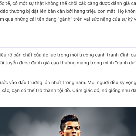
c tế, có một sự thật không thể chối cãi: càng được đánh giá ca
áp đảo thường bị đặt lên bàn cân bởi hàng triệu con mắt. Họ khô
m qua những cái tên đang "gánh" trên vai sức nặng của sự kỳ v
hiểu rõ bản chất của áp lực trong môi trường cạnh tranh đỉnh c
ội tuyển được đánh giá cao thường mang trong mình "danh dự" 
bước vào đấu trường lớn nhất trong năm. Mọi người đều kỳ vọng 
xác, bạn có thể trở thành tội đồ. Cảm giác đó, nó giống như đan