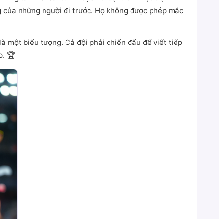
g của những người đi trước. Họ không được phép mắc
là một biểu tượng. Cả đội phải chiến đấu để viết tiếp
p. 🏆