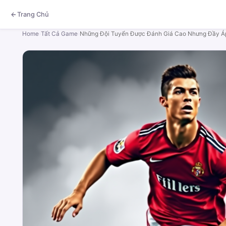
Trang Chủ
Home
›
Tất Cả Game
›
Những Đội Tuyển Được Đánh Giá Cao Nhưng Đầy Á