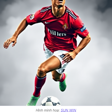
Hình minh hoạ:
SUN WIN