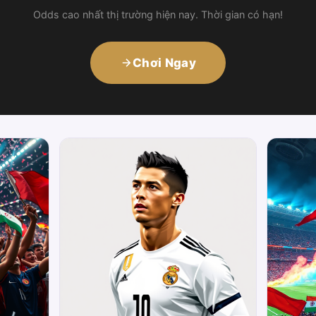
Odds cao nhất thị trường hiện nay. Thời gian có hạn!
Chơi Ngay