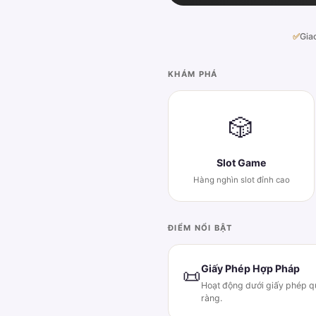
✅
Gia
KHÁM PHÁ
🎲
Slot Game
Hàng nghìn slot đỉnh cao
ĐIỂM NỔI BẬT
Giấy Phép Hợp Pháp
📜
Hoạt động dưới giấy phép qu
ràng.