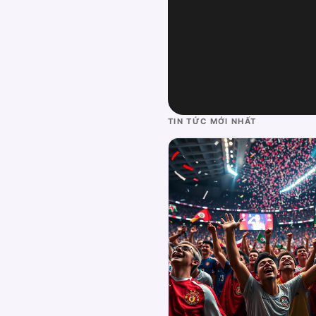
TIN TỨC MỚI NHẤT