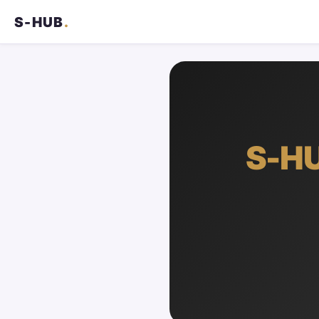
S-HUB
.
S-H