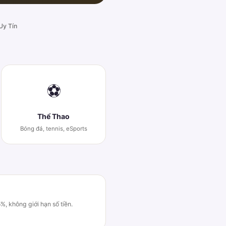
Uy Tín
⚽
Thể Thao
Bóng đá, tennis, eSports
%, không giới hạn số tiền.