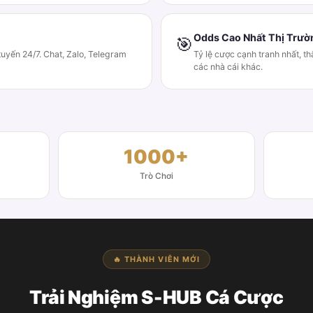
Odds Cao Nhất Thị Trườ
🎯
tuyến 24/7. Chat, Zalo, Telegram
Tỷ lệ cược cạnh tranh nhất, 
các nhà cái khác.
1000+
Trò Chơi
🔥 THÀNH VIÊN MỚI
Trải Nghiệm S-HUB Cá Cược