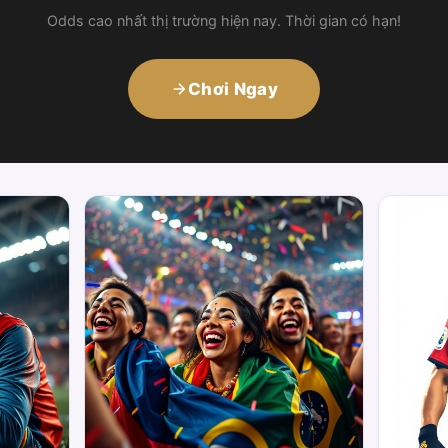
Odds cao nhất thị trường hiện nay. Thời gian có hạn!
Chơi Ngay