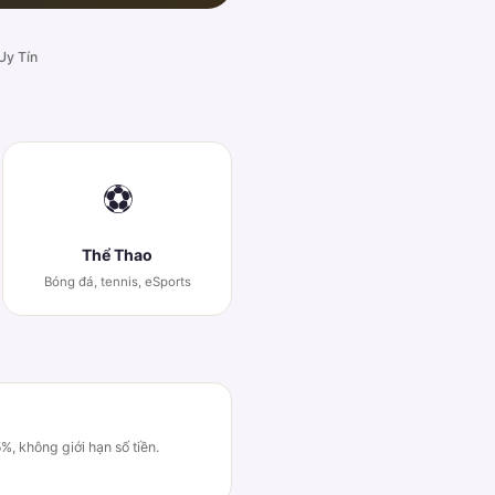
Uy Tín
⚽
Thể Thao
Bóng đá, tennis, eSports
%, không giới hạn số tiền.