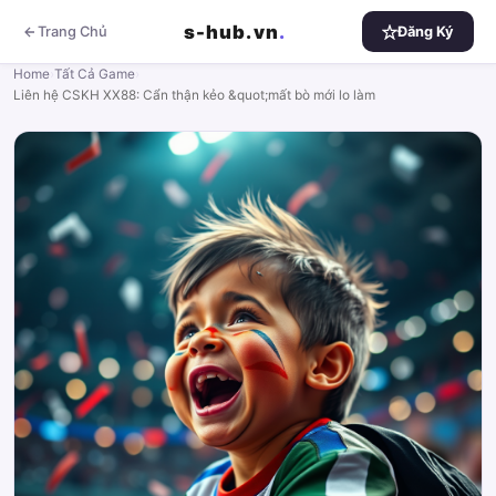
s-hub.vn
.
Trang Chủ
Đăng Ký
Home
›
Tất Cả Game
›
Liên hệ CSKH XX88: Cẩn thận kẻo &quot;mất bò mới lo làm