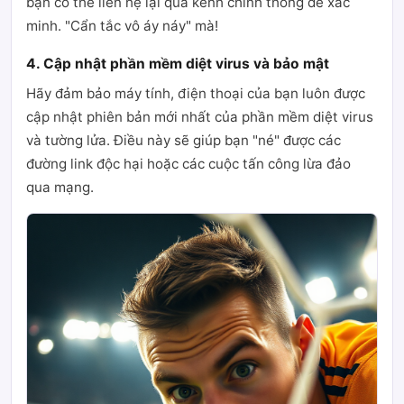
bạn có thể liên hệ lại qua kênh chính thống để xác
minh. "Cẩn tắc vô áy náy" mà!
4. Cập nhật phần mềm diệt virus và bảo mật
Hãy đảm bảo máy tính, điện thoại của bạn luôn được
cập nhật phiên bản mới nhất của phần mềm diệt virus
và tường lửa. Điều này sẽ giúp bạn "né" được các
đường link độc hại hoặc các cuộc tấn công lừa đảo
qua mạng.