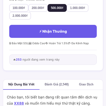
100.000₫
200.000₫
500.000₫
1.000.000₫
2.000.000₫
⚡ Nhận Thưởng
🔒 Bảo Mật SSL
🎰 Odds Cao
🔄 Hoàn Trả 1.5%
💳 Đa Kênh Nạp
🔥
253
người đang xem trang này
Nội Dung Bài Viết
Đánh Giá (2,548)
Giao Dịch
Chào bạn, tôi biết bạn đang rất quan tâm đến dịch vụ
của
XX88
và muốn tìm hiểu mọi thứ thật kỹ càng.