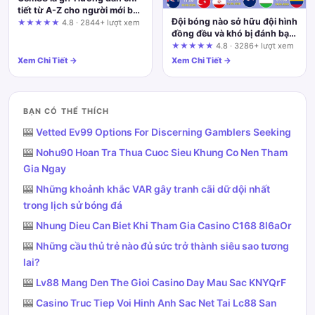
tiết từ A-Z cho người mới bắt
Đội bóng nào sở hữu đội hình
đầu
★★★★★
4.8 · 2844+ lượt xem
đồng đều và khó bị đánh bại
nhất?
★★★★★
4.8 · 3286+ lượt xem
Xem Chi Tiết →
Xem Chi Tiết →
BẠN CÓ THỂ THÍCH
🎰
Vetted Ev99 Options For Discerning Gamblers Seeking
🎰
Nohu90 Hoan Tra Thua Cuoc Sieu Khung Co Nen Tham
Gia Ngay
🎰
Những khoảnh khắc VAR gây tranh cãi dữ dội nhất
trong lịch sử bóng đá
🎰
Nhung Dieu Can Biet Khi Tham Gia Casino C168 8l6aOr
🎰
Những cầu thủ trẻ nào đủ sức trở thành siêu sao tương
lai?
🎰
Lv88 Mang Den The Gioi Casino Day Mau Sac KNYQrF
🎰
Casino Truc Tiep Voi Hinh Anh Sac Net Tai Lc88 San