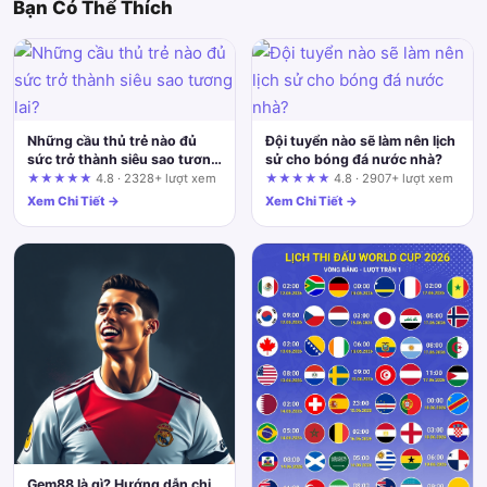
Bạn Có Thể Thích
Những cầu thủ trẻ nào đủ
Đội tuyển nào sẽ làm nên lịch
sức trở thành siêu sao tương
sử cho bóng đá nước nhà?
lai?
★★★★★
4.8 · 2328+ lượt xem
★★★★★
4.8 · 2907+ lượt xem
Xem Chi Tiết →
Xem Chi Tiết →
Gem88 là gì? Hướng dẫn chi