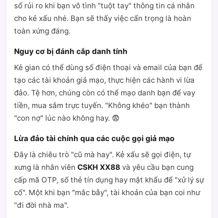
số rủi ro khi bạn vô tình "tuột tay" thông tin cá nhân
cho kẻ xấu nhé. Bạn sẽ thấy việc cẩn trọng là hoàn
toàn xứng đáng.
Nguy cơ bị đánh cắp danh tính
Kẻ gian có thể dùng số điện thoại và email của bạn để
tạo các tài khoản giả mạo, thực hiện các hành vi lừa
đảo. Tệ hơn, chúng còn có thể mạo danh bạn để vay
tiền, mua sắm trực tuyến. "Không khéo" bạn thành
"con nợ" lúc nào không hay. 😨
Lừa đảo tài chính qua các cuộc gọi giả mạo
Đây là chiêu trò "cũ mà hay". Kẻ xấu sẽ gọi điện, tự
xưng là nhân viên
CSKH XX88
và yêu cầu bạn cung
cấp mã OTP, số thẻ tín dụng hay mật khẩu để "xử lý sự
cố". Một khi bạn "mắc bẫy", tài khoản của bạn coi như
"đi đời nhà ma".