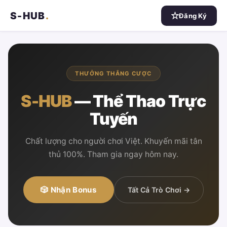
S-HUB
.
Đăng Ký
THƯỞNG THẮNG CƯỢC
S-HUB
— Thể Thao Trực
Tuyến
Chất lượng cho người chơi Việt. Khuyến mãi tân
thủ 100%. Tham gia ngay hôm nay.
🎲 Nhận Bonus
Tất Cả Trò Chơi →