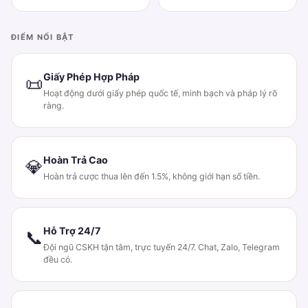
ĐIỂM NỔI BẬT
Giấy Phép Hợp Pháp
📜
Hoạt động dưới giấy phép quốc tế, minh bạch và pháp lý rõ
ràng.
Hoàn Trả Cao
💎
Hoàn trả cược thua lên đến 1.5%, không giới hạn số tiền.
Hỗ Trợ 24/7
📞
Đội ngũ CSKH tận tâm, trực tuyến 24/7. Chat, Zalo, Telegram
đều có.