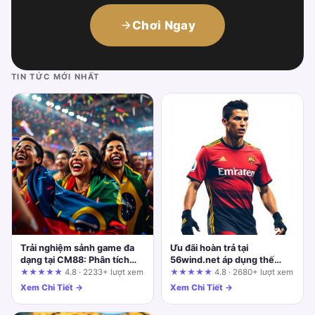
Chơi Ngay
TIN TỨC MỚI NHẤT
Trải nghiệm sảnh game đa
Ưu đãi hoàn trả tại
dạng tại CM88: Phân tích
56wind.net áp dụng thế
luật chơi, xác suất và quản
nào? Cách đọc giá trị thực
★★★★★
4.8 · 2233+ lượt xem
★★★★★
4.8 · 2680+ lượt xem
lý vốn
sau điều kiện doanh thu
Xem Chi Tiết →
Xem Chi Tiết →