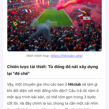
Hình minh hoạ:
https://hitclubx.site/
Chiến lược tái thiết: Từ đống đổ nát xây dựng
lại "đế chế"
Vậy, một chuyên gia như các bạn ở
Hitclub
sẽ làm gì
khi đối diện với một đống hỗn độn? Câu trả lời nằm ở
một quy trình bài bản, có thể tóm gọn trong 3 bước
cốt lõi. Và đây chính là lúc chúng ta cần một cái nhìn