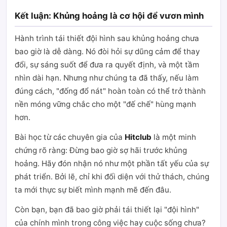
Kết luận: Khủng hoảng là cơ hội để vươn mình
Hành trình tái thiết đội hình sau khủng hoảng chưa
bao giờ là dễ dàng. Nó đòi hỏi sự dũng cảm để thay
đổi, sự sáng suốt để đưa ra quyết định, và một tầm
nhìn dài hạn. Nhưng như chúng ta đã thấy, nếu làm
đúng cách, "đống đổ nát" hoàn toàn có thể trở thành
nền móng vững chắc cho một "đế chế" hùng mạnh
hơn.
Bài học từ các chuyên gia của
Hitclub
là một minh
chứng rõ ràng: Đừng bao giờ sợ hãi trước khủng
hoảng. Hãy đón nhận nó như một phần tất yếu của sự
phát triển. Bởi lẽ, chỉ khi đối diện với thử thách, chúng
ta mới thực sự biết mình mạnh mẽ đến đâu.
Còn bạn, bạn đã bao giờ phải tái thiết lại "đội hình"
của chính mình trong công việc hay cuộc sống chưa?