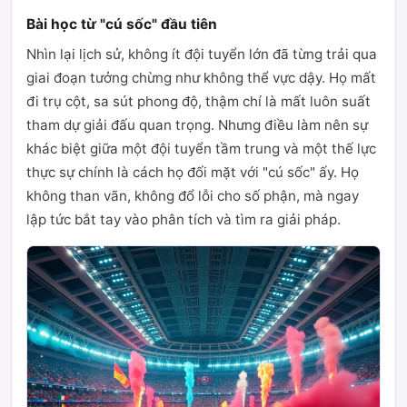
Bài học từ "cú sốc" đầu tiên
Nhìn lại lịch sử, không ít đội tuyển lớn đã từng trải qua
giai đoạn tưởng chừng như không thể vực dậy. Họ mất
đi trụ cột, sa sút phong độ, thậm chí là mất luôn suất
tham dự giải đấu quan trọng. Nhưng điều làm nên sự
khác biệt giữa một đội tuyển tầm trung và một thế lực
thực sự chính là cách họ đối mặt với "cú sốc" ấy. Họ
không than vãn, không đổ lỗi cho số phận, mà ngay
lập tức bắt tay vào phân tích và tìm ra giải pháp.