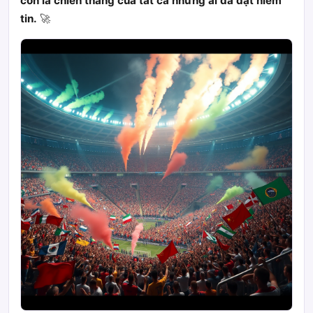
còn là chiến thắng của tất cả những ai đã đặt niềm
tin.
🚀