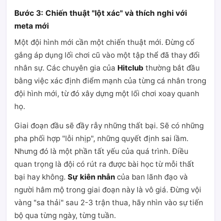
Bước 3: Chiến thuật "lột xác" và thích nghi với
meta mới
Một đội hình mới cần một chiến thuật mới. Đừng cố
gắng áp dụng lối chơi cũ vào một tập thể đã thay đổi
nhân sự. Các chuyên gia của
Hitclub
thường bắt đầu
bằng việc xác định điểm mạnh của từng cá nhân trong
đội hình mới, từ đó xây dựng một lối chơi xoay quanh
họ.
Giai đoạn đầu sẽ đầy rẫy những thất bại. Sẽ có những
pha phối hợp "lỗi nhịp", những quyết định sai lầm.
Nhưng đó là một phần tất yếu của quá trình. Điều
quan trọng là đội có rút ra được bài học từ mỗi thất
bại hay không.
Sự kiên nhẫn
của ban lãnh đạo và
người hâm mộ trong giai đoạn này là vô giá. Đừng vội
vàng "sa thải" sau 2-3 trận thua, hãy nhìn vào sự tiến
bộ qua từng ngày, từng tuần.