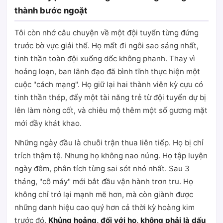
thành bước ngoặt
Tôi còn nhớ câu chuyện về một đội tuyển từng đứng
trước bờ vực giải thể. Họ mất đi ngôi sao sáng nhất,
tinh thần toàn đội xuống dốc không phanh. Thay vì
hoảng loạn, ban lãnh đạo đã bình tĩnh thực hiện một
cuộc "cách mạng". Họ giữ lại hai thành viên kỳ cựu có
tinh thần thép, đẩy một tài năng trẻ từ đội tuyển dự bị
lên làm nòng cốt, và chiêu mộ thêm một số gương mặt
mới đầy khát khao.
Những ngày đầu là chuỗi trận thua liên tiếp. Họ bị chỉ
trích thậm tệ. Nhưng họ không nao núng. Họ tập luyện
ngày đêm, phân tích từng sai sót nhỏ nhất. Sau 3
tháng, "cỗ máy" mới bắt đầu vận hành trơn tru. Họ
không chỉ trở lại mạnh mẽ hơn, mà còn giành được
những danh hiệu cao quý hơn cả thời kỳ hoàng kim
trước đó.
Khủng hoảng, đối với họ, không phải là dấu