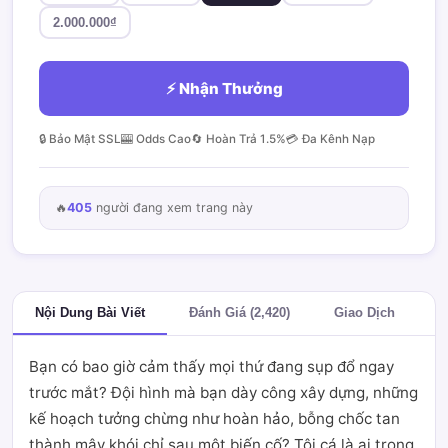
2.000.000₫
⚡ Nhận Thưởng
🔒 Bảo Mật SSL
🎰 Odds Cao
🔄 Hoàn Trả 1.5%
💳 Đa Kênh Nạp
🔥
405
người đang xem trang này
Nội Dung Bài Viết
Đánh Giá (2,420)
Giao Dịch
Bạn có bao giờ cảm thấy mọi thứ đang sụp đổ ngay
trước mắt? Đội hình mà bạn dày công xây dựng, những
kế hoạch tưởng chừng như hoàn hảo, bỗng chốc tan
thành mây khói chỉ sau một biến cố? Tôi cá là ai trong