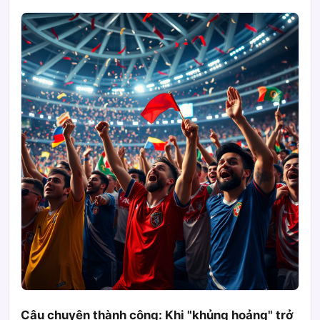
Câu chuyện thành công: Khi "khủng hoảng" trở