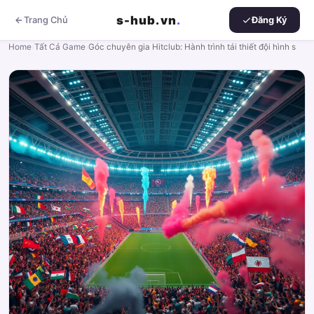
s-hub.vn
.
Trang Chủ
Đăng Ký
Home
›
Tất Cả Game
›
Góc chuyên gia Hitclub: Hành trình tái thiết đội hình s