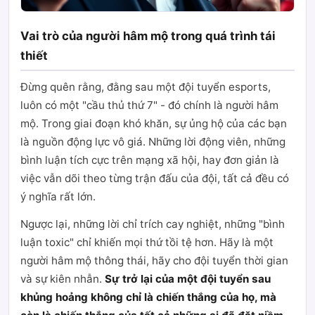
Vai trò của người hâm mộ trong quá trình tái
thiết
Đừng quên rằng, đằng sau một đội tuyển esports,
luôn có một "cầu thủ thứ 7" - đó chính là người hâm
mộ. Trong giai đoạn khó khăn, sự ủng hộ của các bạn
là nguồn động lực vô giá. Những lời động viên, những
bình luận tích cực trên mạng xã hội, hay đơn giản là
việc vẫn dõi theo từng trận đấu của đội, tất cả đều có
ý nghĩa rất lớn.
Ngược lại, những lời chỉ trích cay nghiệt, những "bình
luận toxic" chỉ khiến mọi thứ tồi tệ hơn. Hãy là một
người hâm mộ thông thái, hãy cho đội tuyển thời gian
và sự kiên nhẫn.
Sự trở lại của một đội tuyển sau
khủng hoảng không chỉ là chiến thắng của họ, mà