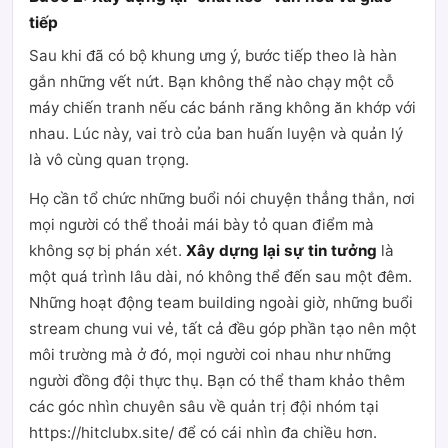
tiếp
Sau khi đã có bộ khung ưng ý, bước tiếp theo là hàn
gắn những vết nứt. Bạn không thể nào chạy một cỗ
máy chiến tranh nếu các bánh răng không ăn khớp với
nhau. Lúc này, vai trò của ban huấn luyện và quản lý
là vô cùng quan trọng.
Họ cần tổ chức những buổi nói chuyện thẳng thắn, nơi
mọi người có thể thoải mái bày tỏ quan điểm mà
không sợ bị phán xét.
Xây dựng lại sự tin tưởng
là
một quá trình lâu dài, nó không thể đến sau một đêm.
Những hoạt động team building ngoài giờ, những buổi
stream chung vui vẻ, tất cả đều góp phần tạo nên một
môi trường mà ở đó, mọi người coi nhau như những
người đồng đội thực thụ. Bạn có thể tham khảo thêm
các góc nhìn chuyên sâu về quản trị đội nhóm tại
https://hitclubx.site/ để có cái nhìn đa chiều hơn.