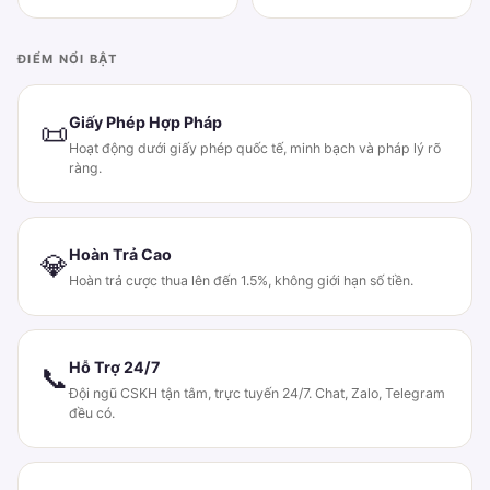
ĐIỂM NỔI BẬT
Giấy Phép Hợp Pháp
📜
Hoạt động dưới giấy phép quốc tế, minh bạch và pháp lý rõ
ràng.
Hoàn Trả Cao
💎
Hoàn trả cược thua lên đến 1.5%, không giới hạn số tiền.
Hỗ Trợ 24/7
📞
Đội ngũ CSKH tận tâm, trực tuyến 24/7. Chat, Zalo, Telegram
đều có.