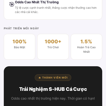
Odds Cao Nhất Thị Trường
🎯
Tỷ lệ cược cạnh tranh nhất, thắng cược nhận thưởng cao hơn
các nhà cái khác.
PHÁT TRIỂN MỖI NGÀY
100%
1000+
1.5%
Bảo Mật
Trò Chơi
Hoàn Trả Cao
Nhất
🔥 THÀNH VIÊN MỚI
Trải Nghiệm S-HUB Cá Cược
Odds cao nhất thị trường hiện nay. Thời gian có hạn!