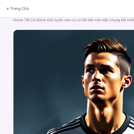
Trang Chủ
Home
›
Tất Cả Game
›
Đội tuyển nào có cơ hội tiến vào trận chung kết nhấ