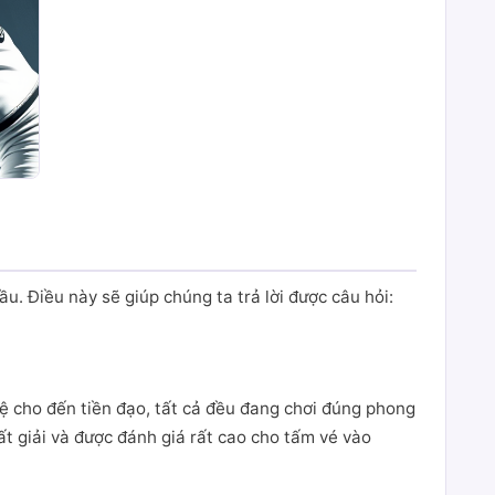
u. Điều này sẽ giúp chúng ta trả lời được câu hỏi:
vệ cho đến tiền đạo, tất cả đều đang chơi đúng phong
ất giải và được đánh giá rất cao cho tấm vé vào