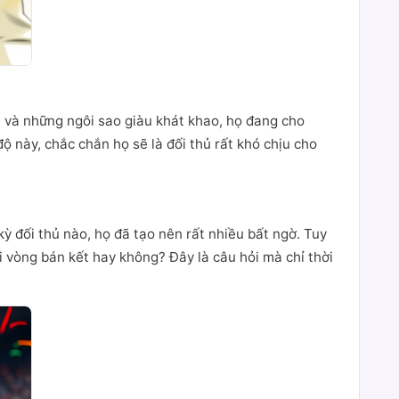
a và những ngôi sao giàu khát khao, họ đang cho
độ này, chắc chắn họ sẽ là đối thủ rất khó chịu cho
 kỳ đối thủ nào, họ đã tạo nên rất nhiều bất ngờ. Tuy
ại vòng bán kết hay không? Đây là câu hỏi mà chỉ thời