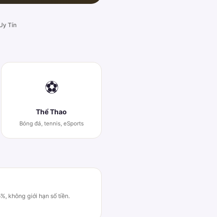
Uy Tín
⚽
Thể Thao
Bóng đá, tennis, eSports
%, không giới hạn số tiền.