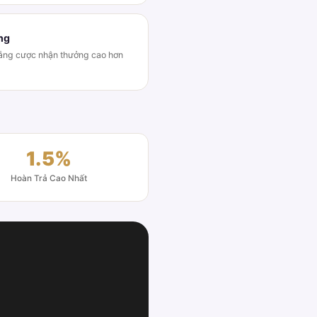
ng
thắng cược nhận thưởng cao hơn
1.5%
Hoàn Trả Cao Nhất