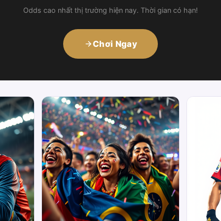
Odds cao nhất thị trường hiện nay. Thời gian có hạn!
Chơi Ngay