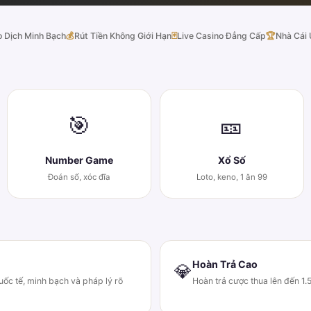
o Dịch Minh Bạch
💰
Rút Tiền Không Giới Hạn
🃏
Live Casino Đẳng Cấp
🏆
Nhà Cái 
🎯
🎫
Number Game
Xổ Số
Đoán số, xóc đĩa
Loto, keno, 1 ăn 99
Hoàn Trả Cao
💎
ốc tế, minh bạch và pháp lý rõ
Hoàn trả cược thua lên đến 1.5