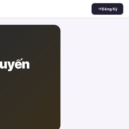
Đăng Ký
Tuyến