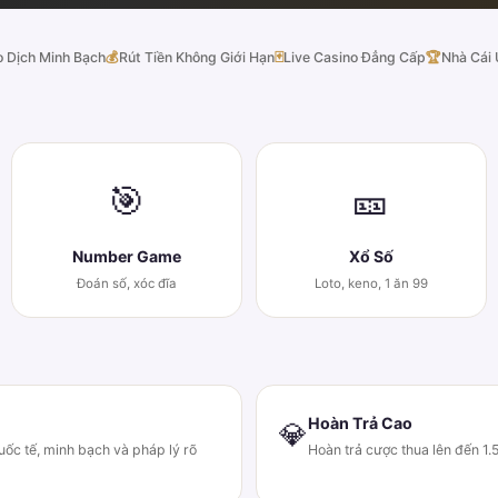
o Dịch Minh Bạch
💰
Rút Tiền Không Giới Hạn
🃏
Live Casino Đẳng Cấp
🏆
Nhà Cái 
🎯
🎫
Number Game
Xổ Số
Đoán số, xóc đĩa
Loto, keno, 1 ăn 99
Hoàn Trả Cao
💎
ốc tế, minh bạch và pháp lý rõ
Hoàn trả cược thua lên đến 1.5