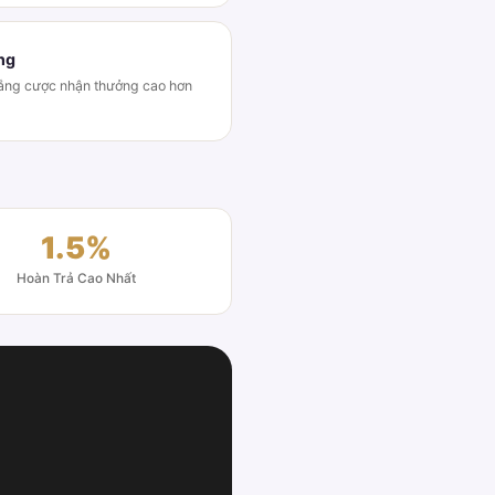
ng
thắng cược nhận thưởng cao hơn
1.5%
Hoàn Trả Cao Nhất