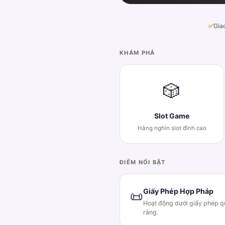
✅
Gia
KHÁM PHÁ
🎲
Slot Game
Hàng nghìn slot đỉnh cao
ĐIỂM NỔI BẬT
Giấy Phép Hợp Pháp
📜
Hoạt động dưới giấy phép qu
ràng.