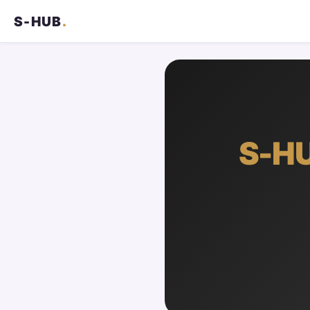
S-HUB
.
S-H