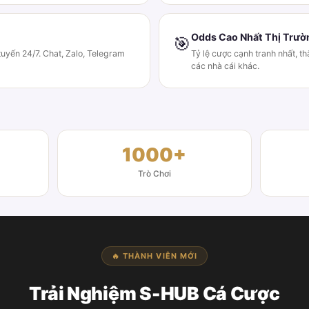
Odds Cao Nhất Thị Trườ
🎯
tuyến 24/7. Chat, Zalo, Telegram
Tỷ lệ cược cạnh tranh nhất, 
các nhà cái khác.
1000+
Trò Chơi
🔥 THÀNH VIÊN MỚI
Trải Nghiệm S-HUB Cá Cược