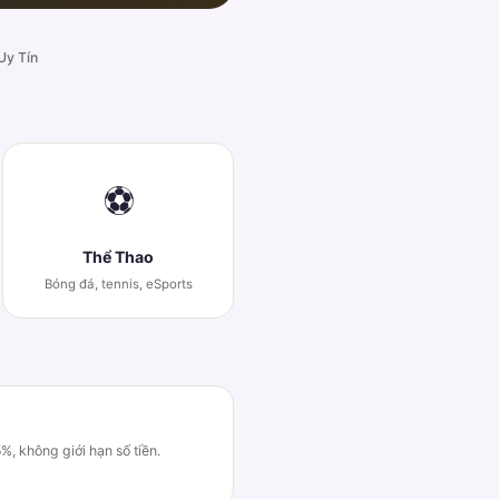
Uy Tín
⚽
Thể Thao
Bóng đá, tennis, eSports
%, không giới hạn số tiền.