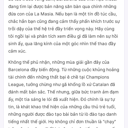
đang tìm lại được bản năng săn bàn qua chính những
đứa con của La Masia. Nếu bạn là một tín đồ túc cầu,
chắc hẳn bạn cũng đang cảm thấy phấn khích trước sự
trỗi dậy của thế hệ trẻ đầy triển vọng này. Hãy cùng
tôi ngồi lại và phân tích xem điều gì đã làm nên sự hồi
sinh ấy, qua lăng kính của một góc nhìn thể thao đầy
cảm xúc.
Không thể phủ nhận, những mùa giải gần đây của
Barcelona đầy biến động. Từ những cuộc khủng hoảng
tài chính đến những thất bại ê chề tại Champions
League, tưởng chừng như gã khổng lồ xứ Catalan đã
đánh mất bản sắc. Thế nhưng, giữa bức tranh ảm đạm
ấy, một tia sáng le lói đã xuất hiện. Đó chính là sự tự
tin, là khát khao thể hiện của những cầu thủ trẻ tuổi,
những người được đào tạo bài bản từ lò đào tạo danh
tiếng nhất thế giới. Họ không chỉ đơn thuần là "chạy"