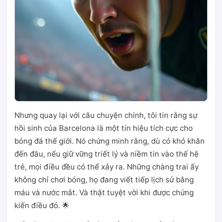
Nhưng quay lại với câu chuyện chính, tôi tin rằng sự
hồi sinh của Barcelona là một tín hiệu tích cực cho
bóng đá thế giới. Nó chứng minh rằng, dù có khó khăn
đến đâu, nếu giữ vững triết lý và niềm tin vào thế hệ
trẻ, mọi điều đều có thể xảy ra. Những chàng trai ấy
không chỉ chơi bóng, họ đang viết tiếp lịch sử bằng
máu và nước mắt. Và thật tuyệt vời khi được chứng
kiến điều đó. 🌟