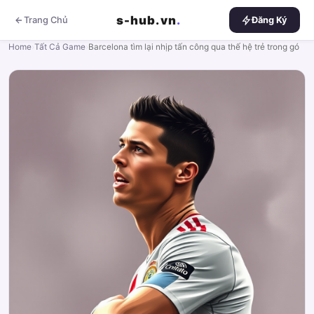
s-hub.vn
.
Trang Chủ
Đăng Ký
Home
›
Tất Cả Game
›
Barcelona tìm lại nhịp tấn công qua thế hệ trẻ trong gó