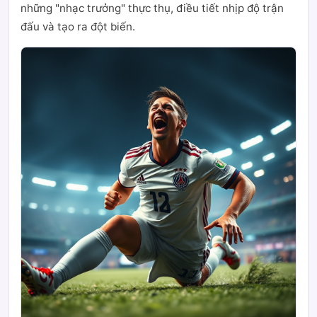
những "nhạc trưởng" thực thụ, điều tiết nhịp độ trận
đấu và tạo ra đột biến.