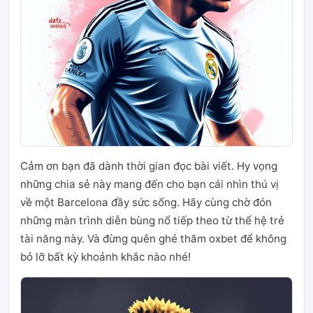
Cảm ơn bạn đã dành thời gian đọc bài viết. Hy vọng
những chia sẻ này mang đến cho bạn cái nhìn thú vị
về một Barcelona đầy sức sống. Hãy cùng chờ đón
những màn trình diễn bùng nổ tiếp theo từ thế hệ trẻ
tài năng này. Và đừng quên ghé thăm oxbet để không
bỏ lỡ bất kỳ khoảnh khắc nào nhé!