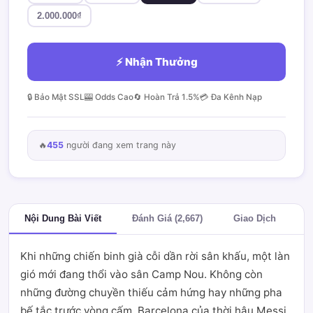
2.000.000₫
⚡ Nhận Thưởng
🔒 Bảo Mật SSL
🎰 Odds Cao
🔄 Hoàn Trả 1.5%
💳 Đa Kênh Nạp
🔥
455
người đang xem trang này
Nội Dung Bài Viết
Đánh Giá (2,667)
Giao Dịch
Khi những chiến binh già cỗi dần rời sân khấu, một làn
gió mới đang thổi vào sân Camp Nou. Không còn
những đường chuyền thiếu cảm hứng hay những pha
bế tắc trước vòng cấm, Barcelona của thời hậu Messi