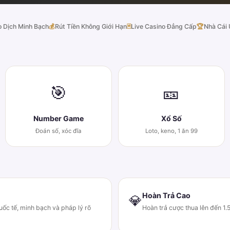
o Dịch Minh Bạch
💰
Rút Tiền Không Giới Hạn
🃏
Live Casino Đẳng Cấp
🏆
Nhà Cái 
🎯
🎫
Number Game
Xổ Số
Đoán số, xóc đĩa
Loto, keno, 1 ăn 99
Hoàn Trả Cao
💎
ốc tế, minh bạch và pháp lý rõ
Hoàn trả cược thua lên đến 1.5