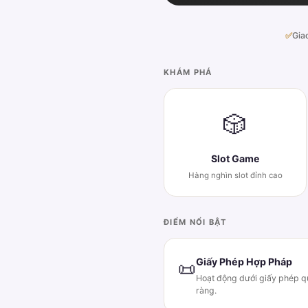
✅
Gia
KHÁM PHÁ
🎲
Slot Game
Hàng nghìn slot đỉnh cao
ĐIỂM NỔI BẬT
Giấy Phép Hợp Pháp
📜
Hoạt động dưới giấy phép qu
ràng.