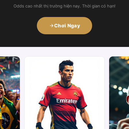
Odds cao nhất thị trường hiện nay. Thời gian có hạn!
Chơi Ngay